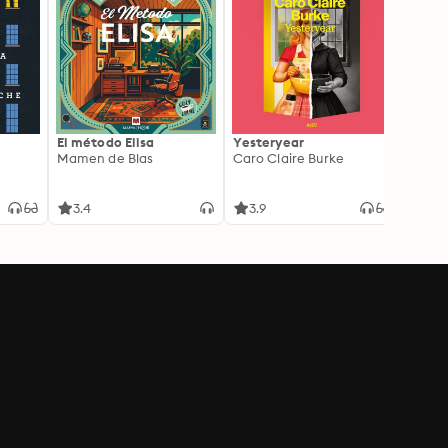
El método Elisa
Yesteryear
Carc
Mamen de Blas
Caro Claire Burke
Layla
3.4
3.9
4.2