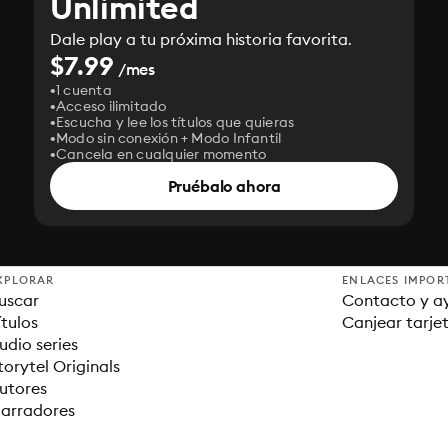
Unlimited
Dale play a tu próxima historia favorita.
$7.99
/mes
1 cuenta
Acceso ilimitado
Escucha y lee los títulos que quieras
Modo sin conexión + Modo Infantil
Cancela en cualquier momento
Pruébalo ahora
XPLORAR
ENLACES IMPOR
uscar
Contacto y a
ítulos
Canjear tarje
udio series
torytel Originals
utores
arradores