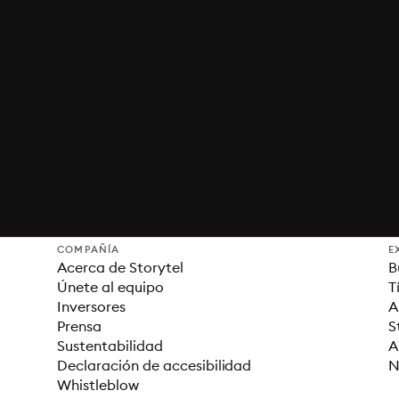
COMPAÑÍA
E
Acerca de Storytel
B
Únete al equipo
T
Inversores
A
Prensa
S
Sustentabilidad
A
Declaración de accesibilidad
N
Whistleblow