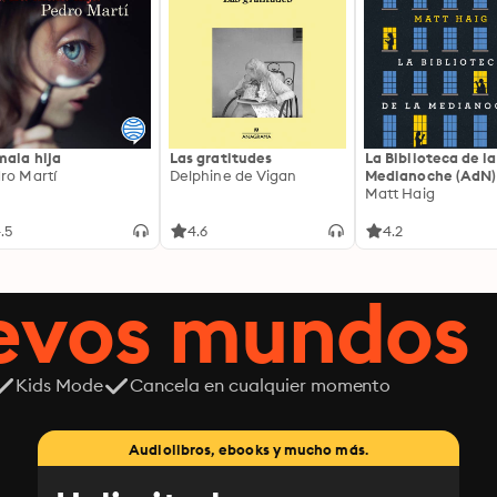
mala hija
Las gratitudes
La Biblioteca de la
ro Martí
Delphine de Vigan
Medianoche (AdN)
Matt Haig
.5
4.6
4.2
uevos mundos
Kids Mode
Cancela en cualquier momento
Audiolibros, ebooks y mucho más.