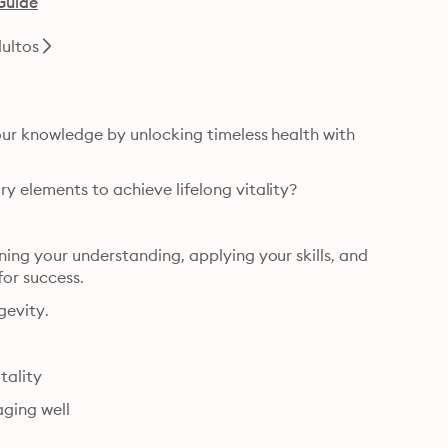
Guide
ultos
our knowledge by unlocking timeless health with 
y elements to achieve lifelong vitality?
ing your understanding, applying your skills, and 
for success.
gevity.
tality
aging well