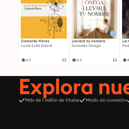
Comerás flores
Llevará tu nombre
La 
Lucía Solla Sobral
Sonsoles Ónega
Ped
4.3
4.3
4
Explora n
Más de 1 millón de títulos
Modo sin conexión