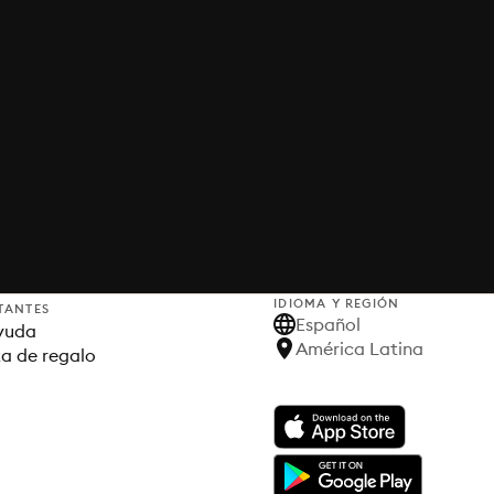
IDIOMA Y REGIÓN
TANTES
Español
yuda
América Latina
ta de regalo