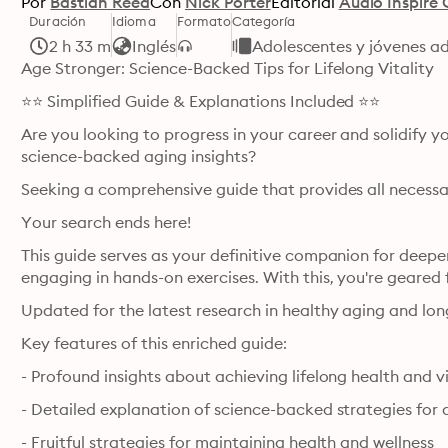
Por
Bastian Reed
Con
Nick Porter
Editorial
Audio Inspire 
Duración
Idioma
Formato
Categoría
2 h 33 m
Inglés
Adolescentes y jóvenes ad
Age Stronger: Science-Backed Tips for Lifelong Vitality
⭐⭐ Simplified Guide & Explanations Included ⭐⭐
Are you looking to progress in your career and solidify y
science-backed aging insights?
Seeking a comprehensive guide that provides all necessar
Your search ends here!
This guide serves as your definitive companion for deepen
engaging in hands-on exercises. With this, you're geared 
Updated for the latest research in healthy aging and lon
Key features of this enriched guide:
- Profound insights about achieving lifelong health and vi
- Detailed explanation of science-backed strategies for 
- Fruitful strategies for maintaining health and wellness