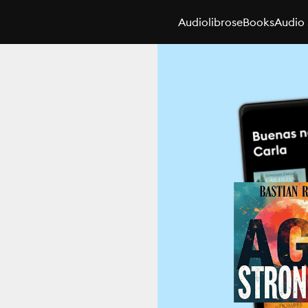
Audiolibros
eBooks
Audio 