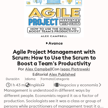
Avance
Agile Project Management with
Scrum: How to Use the Scrum to
Boost a Team’s Productivity
Por
Alex Campbell
Con
Isaac Piotrowski
Editorial
Alex Published
Duración
Idioma
Formato
Categoría
1 h 43 m
Inglés
Negocios y economía
Management is understood in different ways by 
different people. Economists regard it as a factor of 
production. Sociologists see it was a class or group of 
persons while practitioners of management treat it as 