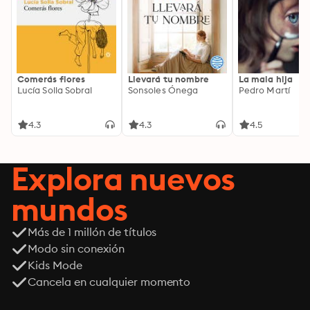
Comerás flores
Llevará tu nombre
La mala hija
Lucía Solla Sobral
Sonsoles Ónega
Pedro Martí
4.3
4.3
4.5
Explora nuevos
mundos
Más de 1 millón de títulos
Modo sin conexión
Kids Mode
Cancela en cualquier momento