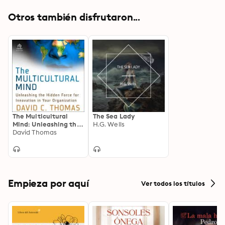
Otros también disfrutaron...
The Multicultural
The Sea Lady
Mind: Unleashing the
H.G. Wells
Hidden Force for
David Thomas
Innovation in Your
Organization
Empieza por aquí
Ver todos los títulos