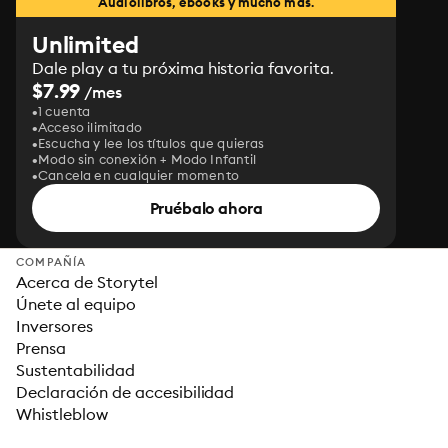
Audiolibros, ebooks y mucho más.
Unlimited
Dale play a tu próxima historia favorita.
$7.99
/mes
1 cuenta
Acceso ilimitado
Escucha y lee los títulos que quieras
Modo sin conexión + Modo Infantil
Cancela en cualquier momento
Pruébalo ahora
COMPAÑÍA
Acerca de Storytel
Únete al equipo
Inversores
Prensa
Sustentabilidad
Declaración de accesibilidad
Whistleblow