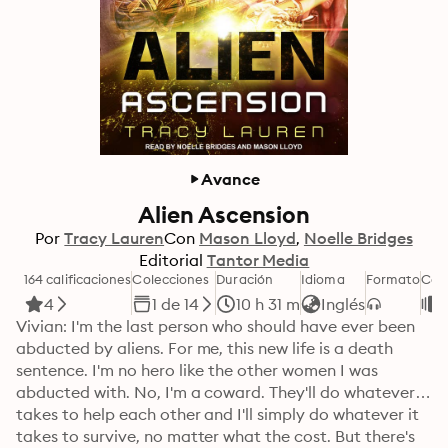
Avance
Alien Ascension
Por
Tracy Lauren
Con
Mason Lloyd
Noelle Bridges
Editorial
Tantor Media
164 calificaciones
Colecciones
Duración
Idioma
Formato
Cat
4
1 de 14
10 h 31 m
Inglés
Vivian: I'm the last person who should have ever been 
abducted by aliens. For me, this new life is a death 
sentence. I'm no hero like the other women I was 
abducted with. No, I'm a coward. They'll do whatever it 
takes to help each other and I'll simply do whatever it 
takes to survive, no matter what the cost. But there's 