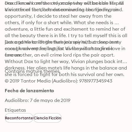
one alien who refuses to accept my outlook on life. As 
Dax: I know I am the only male who will be able to pull 
a matter of fact, he's determined to change my mind.
Vivian from the darkness consuming her. Finding an 
opportunity, I decide to steal her away from the 
others, if only for a short while. What she needs is 
adventure, a little fun and excitement to remind her of 
all the beauty there is in life. I try to tell myself this is all 
just a game to lift the human's spirits, but deep in my 
Dax and Vivian begin their journey with an innocent 
core I know my feelings for Vivian will change me 
enough adventure, but just as they start to find love in 
forever.
one another, an evil crime lord rips the pair apart. 
Without Dax to light her way, Vivian plunges back into 
darkness. Her alien mate's life hangs in the balance and 
Contains mature themes.
she is forced to fight for both his survival and her own.
© 2019 Tantor Media (Audiolibro): 9781977345943
Fecha de lanzamiento
Audiolibro: 7 de mayo de 2019
Etiquetas
Reconfortante
Ciencia Ficción