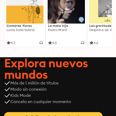
Comerás flores
La mala hija
Las gratitudes
Lucía Solla Sobral
Pedro Martí
Delphine de Vig
4.3
4.5
4.6
Explora nuevos
mundos
Más de 1 millón de títulos
Modo sin conexión
Kids Mode
Cancela en cualquier momento