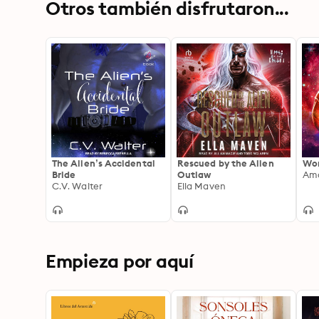
Otros también disfrutaron...
The Alien’s Accidental
Rescued by the Alien
Won
Bride
Outlaw
Ama
C.V. Walter
Ella Maven
Empieza por aquí