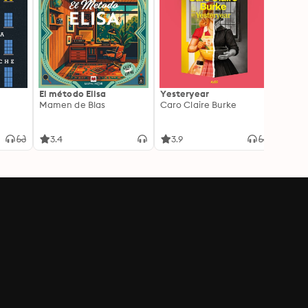
El método Elisa
Yesteryear
Carc
Mamen de Blas
Caro Claire Burke
Layla
3.4
3.9
4.2