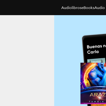
Audiolibros
eBooks
Audio 