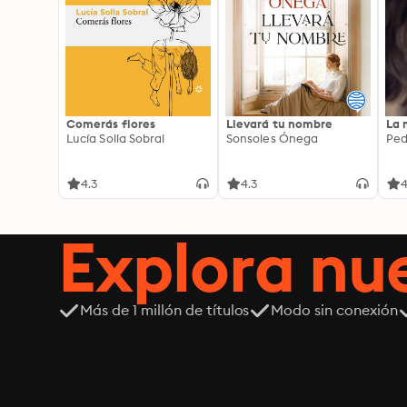
Comerás flores
Llevará tu nombre
La 
Lucía Solla Sobral
Sonsoles Ónega
Ped
4.3
4.3
4
Explora n
Más de 1 millón de títulos
Modo sin conexión