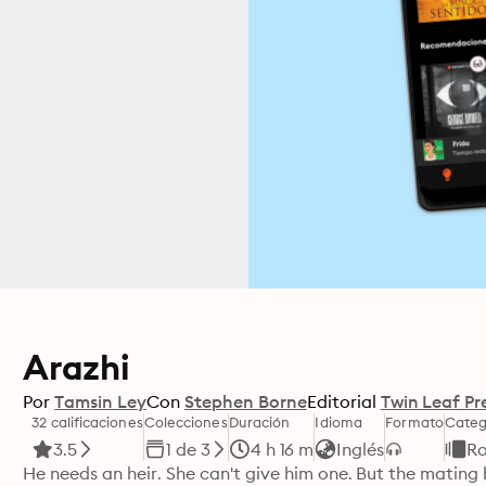
Arazhi
Por
Tamsin Ley
Con
Stephen Borne
Editorial
Twin Leaf Pr
32 calificaciones
Colecciones
Duración
Idioma
Formato
Categ
3.5
1 de 3
4 h 16 m
Inglés
R
He needs an heir. She can't give him one. But the mating 