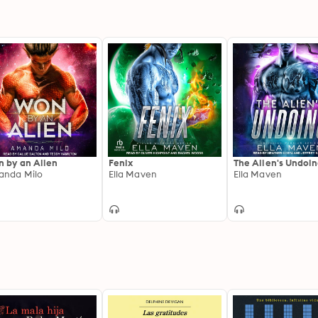
 by an Alien
Fenix
The Alien's Undoi
nda Milo
Ella Maven
Ella Maven