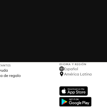
IDIOMA Y REGIÓN
TANTES
Español
yuda
América Latina
ta de regalo