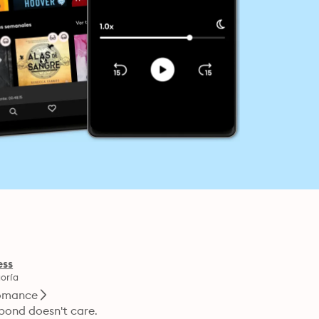
ess
oría
omance
bond doesn't care.
