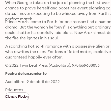
When Georgie takes on the job of planning the first-ever
chance to prove herself and boost her event planning car
dates—never expecting to be whisked away from Earth by 
perfect match.
Prince Arazhi came to Earth for one reason: find a human m
drama. But the woman he “buys” is anything but ordinary. 
could shatter his carefully laid plans. Now Arazhi must de
the fire she ignites in his soul.
A scorching hot sci-fi romance with a possessive alien pr
who rewrites the rules. For fans of fated mates, explosiv
guaranteed happily ever after.
© 2022 Twin Leaf Press (Audiolibro): 9781669688853
Fecha de lanzamiento
Audiolibro: 9 de abril de 2022
Etiquetas
Ciencia Ficción