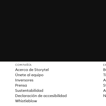
COMPAÑÍA
E
Acerca de Storytel
B
Únete al equipo
T
Inversores
A
Prensa
S
Sustentabilidad
A
Declaración de accesibilidad
N
Whistleblow