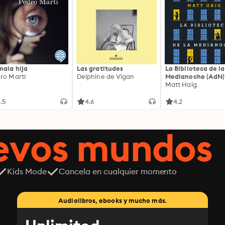
mala hija
Las gratitudes
La Biblioteca de la
ro Martí
Delphine de Vigan
Medianoche (AdN)
Matt Haig
.5
4.6
4.2
uevos mundos
Kids Mode
Cancela en cualquier momento
Audiolibros, ebooks y mucho más.