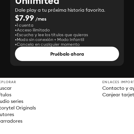
Unlimited
Dale play a tu próxima historia favorita.
$7.99
/mes
1 cuenta
Acceso ilimitado
Escucha y lee los títulos que quieras
Modo sin conexión + Modo Infantil
Cancela en cualquier momento
Pruébalo ahora
XPLORAR
ENLACES IMPOR
uscar
Contacto y a
ítulos
Canjear tarje
udio series
torytel Originals
utores
arradores