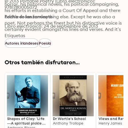
© 2013 Portable Poetry (Libro electrónico): 
horror, his historical novels, his political campaigning, 
9781780005072
his efforts in establishing a Court Of Appeal and there 
is little room for anything else. Except he was also a 
Fecha de lanzamiento
poet. Not perhaps the finest but his distinctive voice is 
Libro electrónico: 24 de septiembre de 2013
certainly evident amongst his lines and verses. And it’s 
a voice worth listening too; something very different 
Etiquetas
from what you might expect. Many of these poems are 
Autores irlandeses
Poesía
also available on our audiobook version at iTunes, 
Amazon and other digital stores.
Otros también disfrutaron...
Shapes of Clay: 'Life
Dr Wortle's School
Views and Revi
—A spiritual pickle
Anthony Trollope
Henry James
preserving the body
Ambrose Bierce