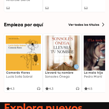
from decay''
Empieza por aquí
Ver todos los títulos
Comerás flores
Llevará tu nombre
La mala hija
Lucía Solla Sobral
Sonsoles Ónega
Pedro Martí
4.3
4.3
4.5
Explora nuevos