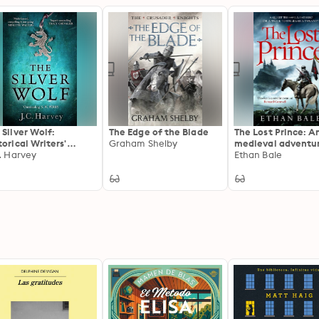
 Silver Wolf:
The Edge of the Blade
The Lost Prince: A
torical Writers'
Graham Shelby
medieval adventu
ociation Debut
C. Harvey
Ethan Bale
wn 2022 Longlisted