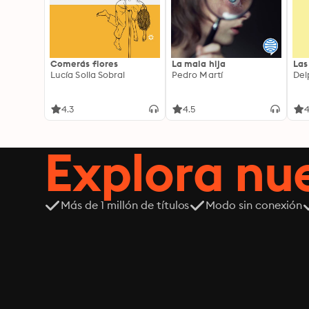
Comerás flores
La mala hija
Las
Lucía Solla Sobral
Pedro Martí
Del
4.3
4.5
4
Explora n
Más de 1 millón de títulos
Modo sin conexión