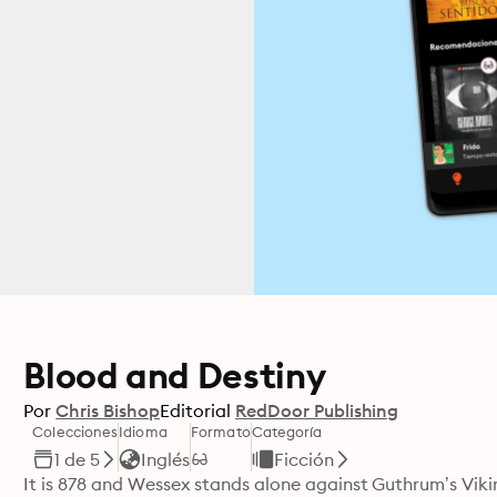
Blood and Destiny
Por
Chris Bishop
Editorial
RedDoor Publishing
Colecciones
Idioma
Formato
Categoría
1 de 5
Inglés
Ficción
It is 878 and Wessex stands alone against Guthrum’s Viki