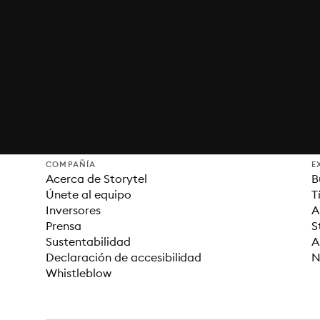
COMPAÑÍA
E
Acerca de Storytel
B
Únete al equipo
T
Inversores
A
Prensa
S
Sustentabilidad
A
Declaración de accesibilidad
N
Whistleblow