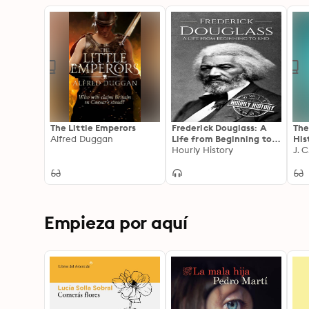
The Little Emperors
Frederick Douglass: A
The
Alfred Duggan
Life from Beginning to
His
End
Hourly History
Ass
J. 
Cro
Empieza por aquí