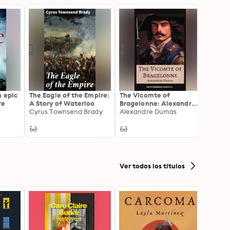
n epic
The Eagle of the Empire:
The Vicomte of
The K
re
A Story of Waterloo
Bragelonne: Alexandre
An ext
Cyrus Townsend Brady
Dumas' Epic Tale of
Alexandre Dumas
of Vik
Alfre
Loyalty and Sacrifice
battl
Ver todos los títulos