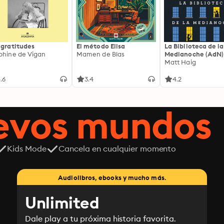
 gratitudes
El método Elisa
La Biblioteca de la
phine de Vigan
Mamen de Blas
Medianoche (AdN)
Matt Haig
.6
3.4
4.2
uevos mundos
Kids Mode
Cancela en cualquier momento
Audiolibros, ebooks y mucho más.
Unlimited
Dale play a tu próxima historia favorita.