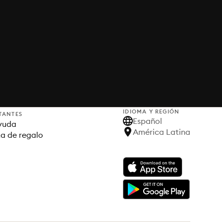
IDIOMA Y REGIÓN
TANTES
Español
yuda
América Latina
ta de regalo