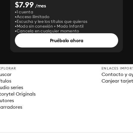
$7.99
/mes
1 cuenta
Acceso ilimitado
Escucha y lee los títulos que quieras
Modo sin conexión + Modo Infantil
Cancela en cualquier momento
Pruébalo ahora
XPLORAR
ENLACES IMPOR
uscar
Contacto y a
ítulos
Canjear tarje
udio series
torytel Originals
utores
arradores