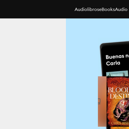
Audiolibros
eBooks
Audio 