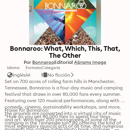
Bonnaroo: What, Which, This, That,
The Other
Por
Bonnaroo
Editorial
Abrams Image
Idioma
Formato
Categoría
Inglés
No ficción
Set on 700 acres of rolling farm hills in Manchester, 
Tennessee, Bonnaroo is a four-day music and camping 
festival that draws in over 80,000 fans every summer. 
Featuring over 120 musical performances, along with 
comedy, cinema, sustainability workshops, and more, 
Praise for Bonnaroo:

the grounds are converted into a virtual city of music 
"How do you get 80,000 fans to spend four days 
and art. With over 200 photographs of some of the 
camping in the Tennessee sun? By offering the kind of 
most legendary musical acts of all time, and numerous 
moments this coffee-table photo book captures." —