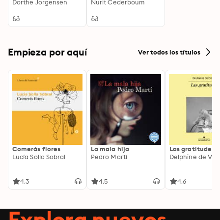
Philosophy
Dorthe Jorgensen
Nurit Cederboum
Empieza por aquí
Ver todos los títulos
Comerás flores
La mala hija
Las gratitudes
Lucía Solla Sobral
Pedro Martí
Delphine de Vig
4.3
4.5
4.6
Explora nuevos