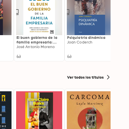
El buen gobierno de la
Psiquiatría dinámica
familia empresaria:
Joan Coderch
Cómo gobernar con
José Antonio Moreno
cabeza, crecer con
propósito y dejar un
legado duradero
Ver todos los títulos