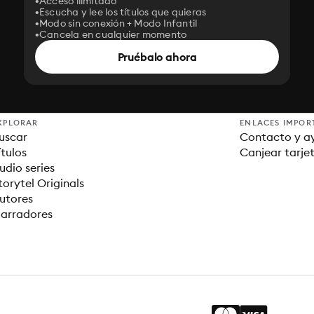
Acceso ilimitado
Escucha y lee los títulos que quieras
Modo sin conexión + Modo Infantil
Cancela en cualquier momento
Pruébalo ahora
XPLORAR
ENLACES IMPOR
uscar
Contacto y a
ítulos
Canjear tarje
udio series
torytel Originals
utores
arradores