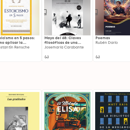
oicismo en 5 pasos:
Mayo del 68: Claves
Poemas
o aplicar la
filosóficas de una
Rubén Darío
iduría atemporal de
stantin Rensche
revuelta posmoderna
Josemaría Carabante
 estoicos en la vida
idiana moderna para
rar una disciplina
rea, calma interior,
iliencia y humildad |
l. un desafío de 28
s