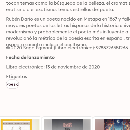
tocan temas como la búsqueda de la belleza, el cromatismo
erotismo o el exotismo, temas estrellas del poeta. 
Rubén Darío es un poeta nacido en Metapa en 1867 y fallec
mayores poetas de las letras hispanas de la historia uni
modernismo y probablemente el poeta más influyente a s
revolucionó la métrica de la poesía escrita en español, t
aspecto social o incluso el ocultismo.
© 2020 Saga Egmont (Libro electrónico): 9788726551266
Fecha de lanzamiento
Libro electrónico: 13 de noviembre de 2020
Etiquetas
Poesía