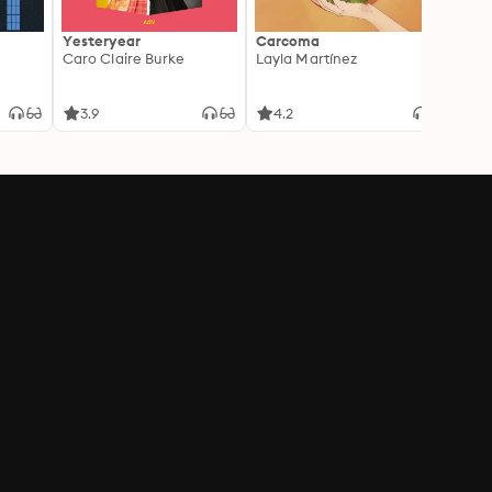
Yesteryear
Carcoma
La no
Caro Claire Burke
Layla Martínez
(Insp
1)
Carm
3.9
4.2
4.3