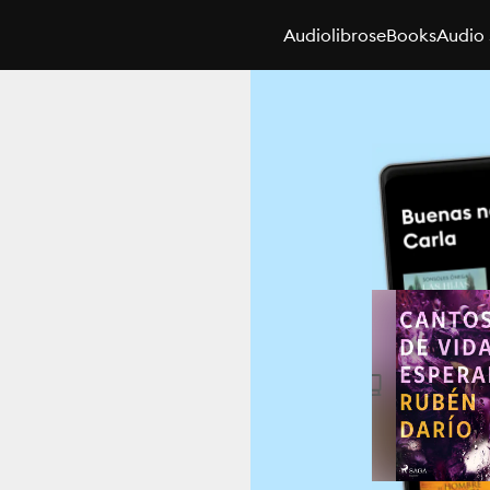
Audiolibros
eBooks
Audio 