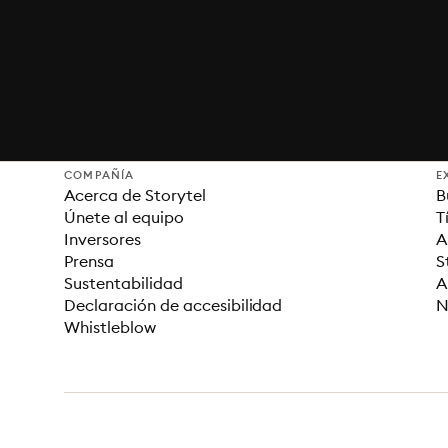
COMPAÑÍA
E
Acerca de Storytel
B
Únete al equipo
T
Inversores
A
Prensa
S
Sustentabilidad
A
Declaración de accesibilidad
N
Whistleblow