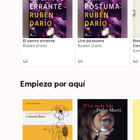
El canto errante
Lira póstuma
Est
Rubén Darío
Rubén Darío
Cóm
sab
Kon
los
cot
log
fér
res
inc
Empieza por aquí
día