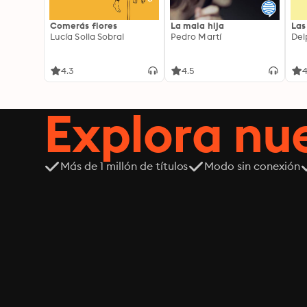
Comerás flores
La mala hija
Las
Lucía Solla Sobral
Pedro Martí
Del
4.3
4.5
4
Explora n
Más de 1 millón de títulos
Modo sin conexión