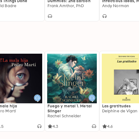
s Things Done
Dummies: 2nd Edition
Infectious Ideas, 
id Badre
Frank Amthor, PhD
Parasites, and the
Andy Norman
Search for a Bett
to Think
mala hija
Fuego y metal 1. Metal
Las gratitudes
ro Martí
Slinger
Delphine de Vigan
Rachel Schneider
.5
4.3
4.6