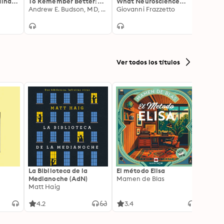
Mind-
To Remember Better:
What Neuroscience
Answe
The Science Behind
Andrew E. Budson, MD, Elizabeth A. Kensinger, PhD
Can-and Can't-Tell Us
Giovanni Frazzetto
Quest
Scient
er Way
Memory
About How We Feel
Ver todos los títulos
La Biblioteca de la
El método Elisa
Yeste
Medianoche (AdN)
Mamen de Blas
Caro 
Matt Haig
4.2
3.4
3.9