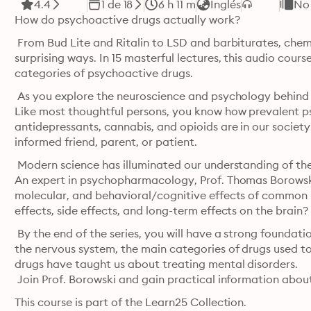
4.4
1 de 18
6 h 11 m
Inglés
No 
How do psychoactive drugs actually work? 
 From Bud Lite and Ritalin to LSD and barbiturates, chemi
surprising ways. In 15 masterful lectures, this audio cours
categories of psychoactive drugs.
 As you explore the neuroscience and psychology behind the
Like most thoughtful persons, you know how prevalent ps
antidepressants, cannabis, and opioids are in our societ
informed friend, parent, or patient. 
 Modern science has illuminated our understanding of the
An expert in psychopharmacology, Prof. Thomas Borowski h
molecular, and behavioral/cognitive effects of common 
effects, side effects, and long-term effects on the brain?
 By the end of the series, you will have a strong foundat
the nervous system, the main categories of drugs used to
drugs have taught us about treating mental disorders.

 Join Prof. Borowski and gain practical information about
This course is part of the Learn25 Collection.