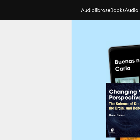
Audiolibros
eBooks
Audio 