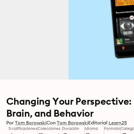
Changing Your Perspective: 
Brain, and Behavior
Por
Tom Borowski
Con
Tom Borowski
Editorial
Learn25
5 calificaciones
Colecciones
Duración
Idioma
Formato
Catego