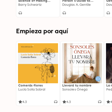
Science of Making
Person’s Guide to
Get
Better Decisions
Barry Schwartz
Cultivating Compassion
Douglas A. Gentile
Dav
and Positive Mind States
Empieza por aquí
Comerás flores
Llevará tu nombre
La 
Lucía Solla Sobral
Sonsoles Ónega
Ped
4.3
4.3
4