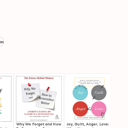
as
Why We Forget and How
Joy, Guilt, Anger, Love:
Ask th