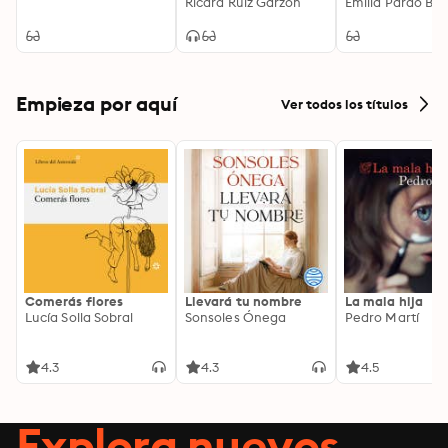
Ricard Ruiz Garzón
Edición enrique
Emilia Pardo Ba
Realismo,
naturalismo y
conciencia fem
en la literatura
española del sig
Empieza por aquí
Ver todos los títulos
Comerás flores
Llevará tu nombre
La mala hija
Lucía Solla Sobral
Sonsoles Ónega
Pedro Martí
4.3
4.3
4.5
Explora nuevos