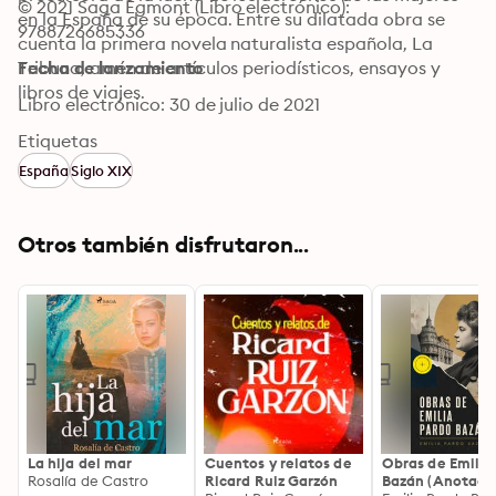
© 2021 Saga Egmont (Libro electrónico): 
en la España de su época. Entre su dilatada obra se 
9788726685336
cuenta la primera novela naturalista española, La 
Tribuna, amén de artículos periodísticos, ensayos y 
Fecha de lanzamiento
libros de viajes.
Libro electrónico: 30 de julio de 2021
Etiquetas
España
Siglo XIX
Otros también disfrutaron...
La hija del mar
Cuentos y relatos de
Obras de Emilia
Rosalía de Castro
Ricard Ruiz Garzón
Bazán (Anotado