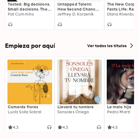
Tested: Big decisions.
Untapped Talent:
The New Corpor
Small decisions. The
How Second Chance
Facts Life: Reth
remarkable power of
Pat Cummins
Hiring Works for Your
Jeffrey D. Korzenik
Your Business t
Diana Rivenbur
resolve. Australia's
Business and the
Transform Today
test cricket captain in
Community
Challenges into
conversation with
Tomorrow's Prof
inspiring leaders and
achievers
Empieza por aquí
Ver todos los títulos
Comerás flores
Llevará tu nombre
La mala hija
Lucía Solla Sobral
Sonsoles Ónega
Pedro Martí
4.3
4.3
4.5