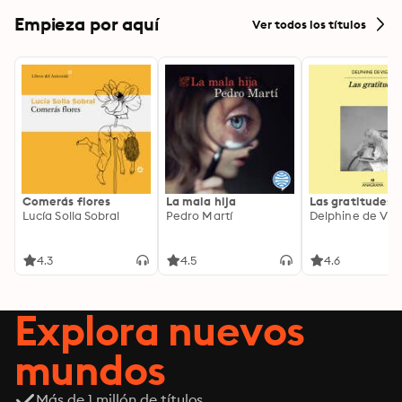
Empieza por aquí
Ver todos los títulos
Comerás flores
La mala hija
Las gratitudes
Lucía Solla Sobral
Pedro Martí
Delphine de Vig
4.3
4.5
4.6
Explora nuevos
mundos
Más de 1 millón de títulos