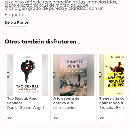
un cierto afán de recuperación de las infancias idas, 
Libro electrónico: 21 de marzo de 2024
más algún grado de pureza y claridad, con un 
ingrediente animalero, evocador quizás de la propia 
Etiquetas
infancia. Francisco Javier Alcalde nos entrega el 
De 6 a 9 años
universo de la vida moviéndose con simpleza, simpatía 
y menudencia, reunido en algún recóndito lugar de 
tierras, aires y aguas...
Otros también disfrutaron...
Tao Sexual. Amor
A la espera del
Tienes una cab
Sanador
octavo día
apuntando a tu
Daniel García, Ángel García, Sandra Martínez
Láska Levine
pistola
Ezequías Blanco