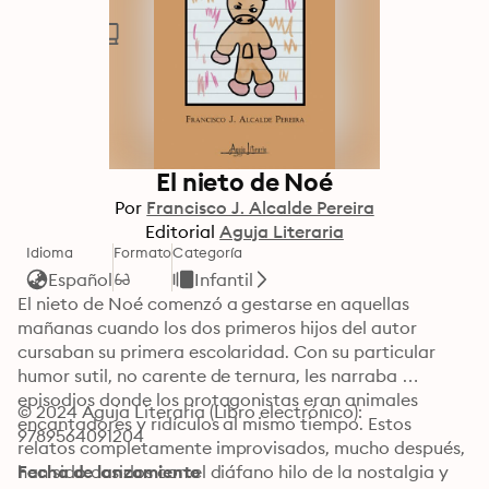
El nieto de Noé
Por
Francisco J. Alcalde Pereira
Editorial
Aguja Literaria
Idioma
Formato
Categoría
Español
Infantil
El nieto de Noé comenzó a gestarse en aquellas 
mañanas cuando los dos primeros hijos del autor 
cursaban su primera escolaridad. Con su particular 
humor sutil, no carente de ternura, les narraba 
episodios donde los protagonistas eran animales 
© 2024 Aguja Literaria (Libro electrónico): 
encantadores y ridículos al mismo tiempo. Estos 
9789564091204
relatos completamente improvisados, mucho después, 
han sido cosidos con el diáfano hilo de la nostalgia y 
Fecha de lanzamiento