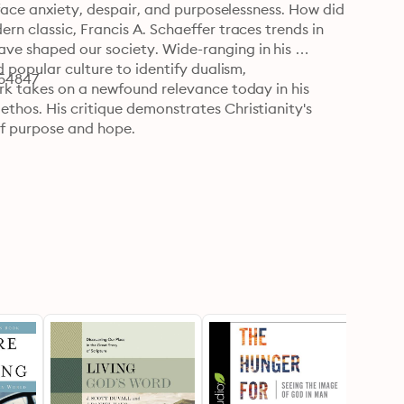
face anxiety, despair, and purposelessness. How did 
n classic, Francis A. Schaeffer traces trends in 
e shaped our society. Wide-ranging in his 
 popular culture to identify dualism, 
554847
rk takes on a newfound relevance today in his 
hos. His critique demonstrates Christianity's 
of purpose and hope.