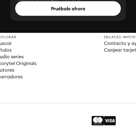
Pruébalo ahora
XPLORAR
ENLACES IMPOR
uscar
Contacto y a
ítulos
Canjear tarje
udio series
torytel Originals
utores
arradores