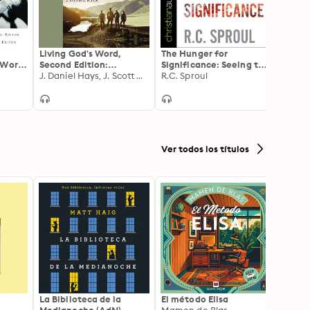
Living God's Word,
The Hunger for
Human
 Word
Second Edition:
Significance: Seeing the
Fourf
n
Discovering Our Place in
J. Daniel Hays, J. Scott Duvall
Image of God in Man
R.C. Sproul
Thoma
the Great Story of
Scripture
Ver todos los títulos
La Biblioteca de la
El método Elisa
Yeste