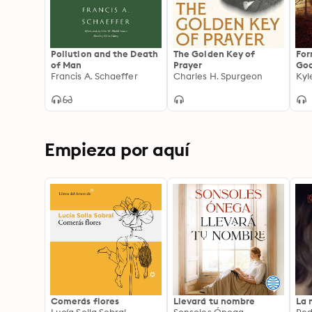
Pollution and the Death
The Golden Key of
For
of Man
Prayer
God
Francis A. Schaeffer
Charles H. Spurgeon
Spi
Kyl
Jon
Empieza por aquí
Comerás flores
Llevará tu nombre
La 