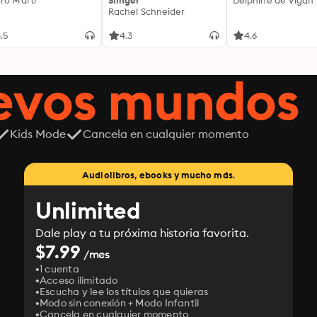
ro Martí
Slinger
Delphine de Vigan
Rachel Schneider
.5
4.3
4.6
uevos mundos
Kids Mode
Cancela en cualquier momento
Audiolibros, ebooks y mucho más.
Unlimited
Dale play a tu próxima historia favorita.
$7.99
/mes
1 cuenta
Acceso ilimitado
Escucha y lee los títulos que quieras
Modo sin conexión + Modo Infantil
Cancela en cualquier momento