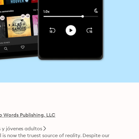
o Words Publishing, LLC
 y jóvenes adultos
s now the truest source of reality. Despite our 