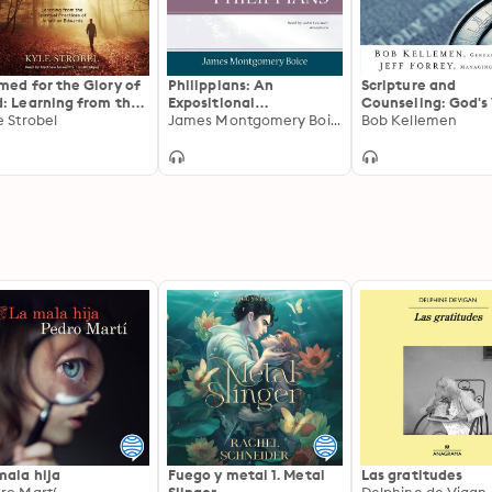
med for the Glory of
Philippians: An
Scripture and
: Learning from the
Expositional
Counseling: God's
ritual Practices of
e Strobel
Commentary
James Montgomery Boice
for Life in a Broke
Bob Kellemen
athan Edwards
World
mala hija
Fuego y metal 1. Metal
Las gratitudes