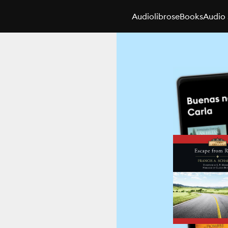
Audiolibros
eBooks
Audio 