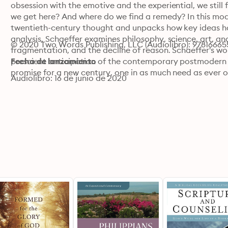
obsession with the emotive and the experiential, we still 
we get here? And where do we find a remedy? In this moder
twentieth-century thought and unpacks how key ideas hav
analysis, Schaeffer examines philosophy, science, art, and
© 2020 Two Words Publishing, LLC (Audiolibro): 9781666
fragmentation, and the decline of reason. Schaeffer's wo
prescient anticipation of the contemporary postmodern et
Fecha de lanzamiento
promise for a new century, one in as much need as ever 
Audiolibro: 16 de junio de 2020