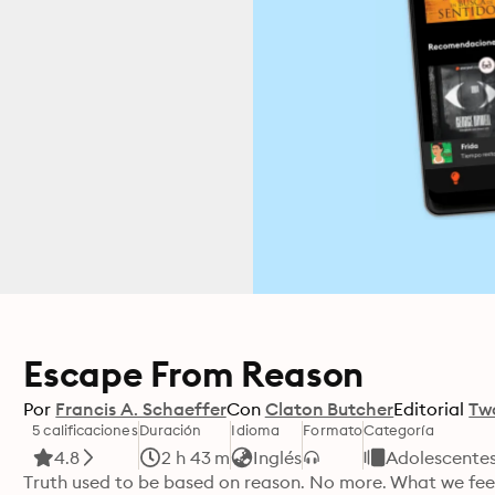
Escape From Reason
Por
Francis A. Schaeffer
Con
Claton Butcher
Editorial
Tw
5 calificaciones
Duración
Idioma
Formato
Categoría
4.8
2 h 43 m
Inglés
Adolescentes
Truth used to be based on reason. No more. What we feel i