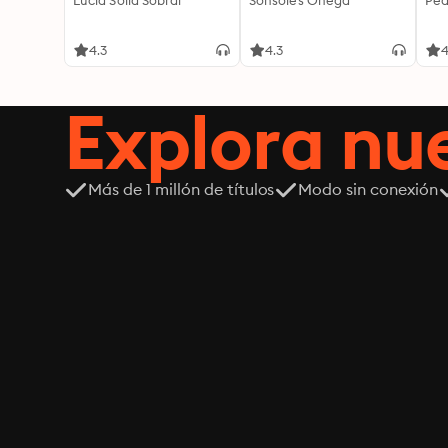
Lucía Solla Sobral
Sonsoles Ónega
Ped
4.3
4.3
4
Explora n
Más de 1 millón de títulos
Modo sin conexión