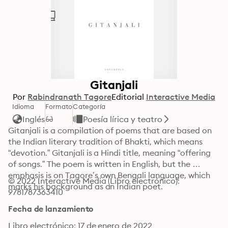
Gitanjali
Por
Rabindranath Tagore
Editorial
Interactive Media
Idioma
Formato
Categoría
Inglés
Poesía lírica y teatro
Gitanjali is a compilation of poems that are based on 
the Indian literary tradition of Bhakti, which means 
“devotion.” Gitanjali is a Hindi title, meaning “offering 
of songs.” The poem is written in English, but the 
emphasis is on Tagore’s own Bengali language, which 
© 2022 Interactive Media (Libro electrónico): 
marks his background as an Indian poet.
9781787363410
Fecha de lanzamiento
Libro electrónico: 17 de enero de 2022