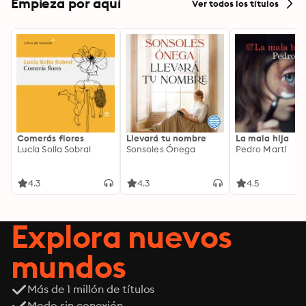
Empieza por aquí
Ver todos los títulos
Comerás flores
Llevará tu nombre
La mala hija
Lucía Solla Sobral
Sonsoles Ónega
Pedro Martí
4.3
4.3
4.5
Explora nuevos
mundos
Más de 1 millón de títulos
Modo sin conexión