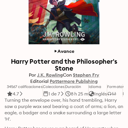
Avance
Harry Potter and the Philosopher's
Stone
Por
J.K. Rowling
Con
Stephen Fry
Editorial
Pottermore Publishing
34567 calificaciones
Colecciones
Duración
Idioma
Formato
Ca
4.7
1 de 7
8 h 25 m
Inglés
Turning the envelope over, his hand trembling, Harry 
saw a purple wax seal bearing a coat of arms; a lion, an 
eagle, a badger and a snake surrounding a large letter 
'H'.