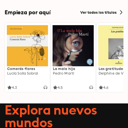
Empieza por aquí
Ver todos los títulos
Comerás flores
La mala hija
Las gratitudes
Lucía Solla Sobral
Pedro Martí
Delphine de Vig
4.3
4.5
4.6
Explora nuevos
mundos