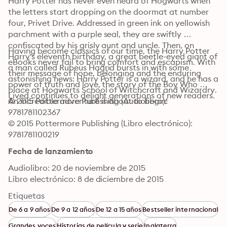
Harry Potter has never even heard of Hogwarts when 
the letters start dropping on the doormat at number 
four, Privet Drive. Addressed in green ink on yellowish 
parchment with a purple seal, they are swiftly 
confiscated by his grisly aunt and uncle. Then, on 
Having become classics of our time, the Harry Potter 
Harry's eleventh birthday, a great beetle-eyed giant of 
eBooks never fail to bring comfort and escapism. With 
a man called Rubeus Hagrid bursts in with some 
their message of hope, belonging and the enduring 
astonishing news: Harry Potter is a wizard, and he has a 
power of truth and love, the story of the Boy Who 
place at Hogwarts School of Witchcraft and Wizardry. 
Lived continues to delight generations of new readers.
An incredible adventure is about to begin!
© 2015 Pottermore Publishing (Audiolibro): 
9781781102367
© 2015 Pottermore Publishing (Libro electrónico): 
9781781100219
Fecha de lanzamiento
Audiolibro: 20 de noviembre de 2015
Libro electrónico: 8 de diciembre de 2015
Etiquetas
De 6 a 9 años
De 9 a 12 años
De 12 a 15 años
Bestseller internacional
Grandes voces
Historias de película y serie
Inglaterra