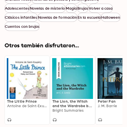
Adolescentes
Novelas de misterio
Magia
Brujas
Volver a casa
Clásicos infantiles
Novelas de formación
En la escuela
Halloween
Cuentos con brujas
Otros también disfrutaron...
The Little Prince
The Lion, the Witch
Peter Pan
Antoine de Saint-Exupéry
and the Wardrobe by
J. M. Barrie
C. S. Lewis (Book
Bright Summaries
Analysis): Detailed
Summary, Analysis
and Reading Guide