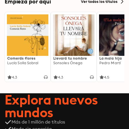
Empieza por aquí
Ver todos los títulos
Comerás flores
Llevará tu nombre
La mala hija
Lucía Solla Sobral
Sonsoles Ónega
Pedro Martí
4.3
4.3
4.5
Explora nuevos
mundos
Más de 1 millón de títulos
Modo sin conexión