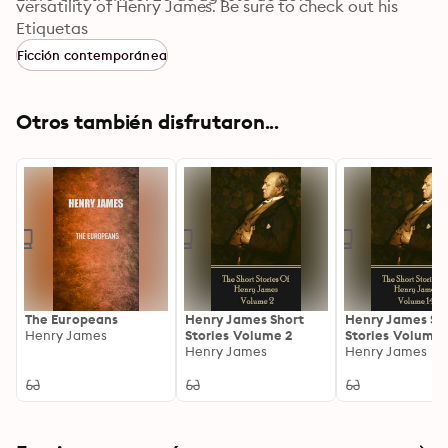
versatility of Henry James. Be sure to check out his 
novels and literary criticisms of notable authors 
Etiquetas
George Eliot, Charles Dickens and Rudyard Kipling 
Ficción contemporánea
among others which we also offer. Search ‘Henry 
James A Word To The Wise’ to see our full collection.
Otros también disfrutaron...
The Europeans
Henry James Short
Henry James Sh
Henry James
Stories Volume 2
Stories Volume 
Henry James
Henry James