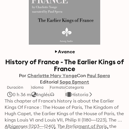
Avance
History of France - The Earlier Kings of
France
Por
Charlotte Mary Yonge
Con
Paul Spera
Editorial
Saga Egmont
Duración
Idioma
Formato
Categoría
0 h 36 m
Inglés
Historia
This chapter of France's history is about the Earlier 
Kings Of France : The House of Paris, The Kingdom of 
Hugh Capet, the Earlier Kings of the House of Paris, the 
kings Louis VI and Louis VII, Philip II (1180—1223), The 
Albigenses (1203—1240), The Parliament of Paris, the 