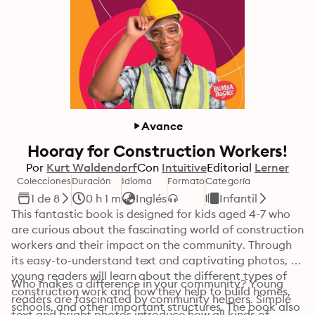
Avance
Hooray for Construction Workers!
Por
Kurt Waldendorf
Con
Intuitive
Editorial
Lerner
Colecciones
Duración
Idioma
Formato
Categoría
1 de 8
0 h 1 m
Inglés
Infantil
This fantastic book is designed for kids aged 4-7 who 
are curious about the fascinating world of construction 
workers and their impact on the community. Through 
its easy-to-understand text and captivating photos, 
young readers will learn about the different types of 
Who makes a difference in your community? Young 
construction work and how they help to build homes, 
readers are fascinated by community helpers. Simple 
schools, and other important structures. The book also 
text and bright photos introduce how all kinds of 