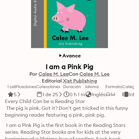
Avance
I am a Pink Pig
Por
Calee M. Lee
Con
Calee M. Lee
Editorial
Xist Publishing
1 calificaciones
Colecciones
Duración
Idioma
Formato
Categor
5
1 de 25
0 h 1 m
Inglés
Infa
Every Child Can be a Reading Star 

 The pig is pink. Got it? Don’t get tricked in this funny 
beginning reader featuring a pink, pink pig. 
 I am a Pink Pig is the first book in the Reading Stars 
series. Reading Star books are for kids at the very 
beginning of a lifetime love of reading. Each book 