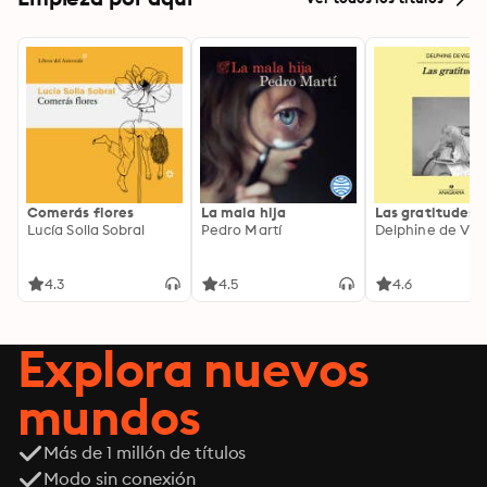
Comerás flores
La mala hija
Las gratitudes
Lucía Solla Sobral
Pedro Martí
Delphine de Vig
4.3
4.5
4.6
Explora nuevos
mundos
Más de 1 millón de títulos
Modo sin conexión