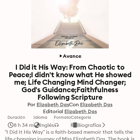
Avance
I Did it His Way: From Chaotic to
Peace;I didn't know what He showed
me; Life Changing Mind Changer;
God's Guidance;Faithfulness
Following Scripture
Por
Elizabeth Das
Con
Elizabeth Das
Editorial
Elizabeth Das
Duración
Idioma
Formato
Categoría
8 h 34 m
Inglés
Biografías
“I Did It His Way” is a faith-based memoir that tells the 
life-changing journey of Miss Elizabeth Das. The book is 