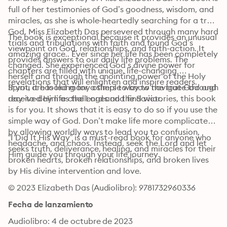
full of her testimonies of God’s goodness, wisdom, and 
miracles, as she is whole-heartedly searching for a true 
God. Miss Elizabeth Das persevered through many hard 
The book is exceptional because it provides an unusual 
trials and tribulations with faith and found God’s 
viewpoint on God, relationships, and faith-action. It 
amazing grace.. Ever since her life has been completely 
provides answers to our daily life problems. The 
changed. She experienced God’s divine power for 
chapters are filled with unique, life-changing 
herself and through the anointing power of the Holy 
revelations that will enlighten and inspire readers. 
Spirit, it has led many others to know the true God and 
If you are looking for a simple way to navigate through 
day-to-day life challenges and find victories, this book 
received Him as the Lord and the Savior. 
is for you. It shows that it is easy to do so if you use the 
simple way of God. Don’t make life more complicated 
by allowing worldly ways to lead you to confusion, 
“I Did It His Way” is a must-read book for anyone who 
headache, and chaos. Instead, seek the Lord and let 
seeks truth, deliverance, healing, and miracles for their 
Him guide you through your life journey. 
broken hearts, broken relationships, and broken lives 
by His divine intervention and love.
© 2023 Elizabeth Das (Audiolibro): 9781732960336
Fecha de lanzamiento
Audiolibro: 4 de octubre de 2023