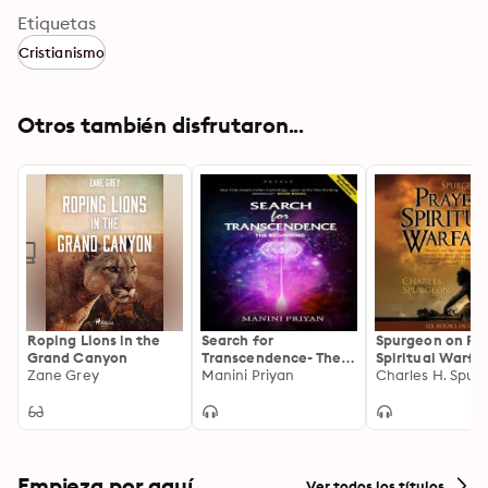
Etiquetas
Cristianismo
Otros también disfrutaron...
Roping Lions in the
Search for
Spurgeon on Pr
Grand Canyon
Transcendence- The
Spiritual Warfa
Zane Grey
Beginning
Manini Priyan
Charles H. Spur
Empieza por aquí
Ver todos los títulos