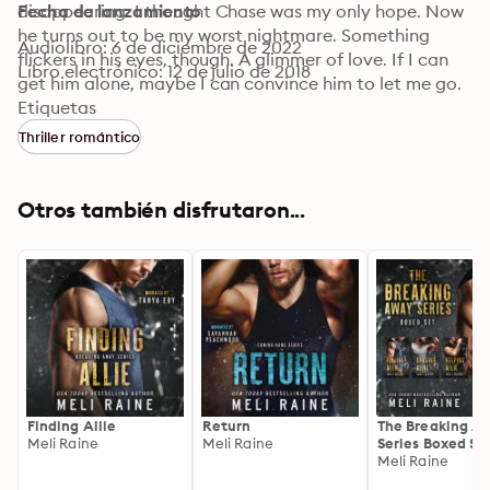
disappearing. I thought Chase was my only hope. Now 
Fecha de lanzamiento
he turns out to be my worst nightmare. Something 
Audiolibro: 6 de diciembre de 2022
flickers in his eyes, though. A glimmer of love. If I can 
Libro electrónico: 12 de julio de 2018
get him alone, maybe I can convince him to let me go. 
To let me live. To let me go back to a time when I 
Etiquetas
thought he was a good guy. Only Chase has the power 
Thriller romántico
to make that happen. Everything I am is in his hands 
right now. And those hands are about to touch me.
Otros también disfrutaron...
Finding Allie
Return
The Breaking A
Meli Raine
Meli Raine
Series Boxed Se
Meli Raine