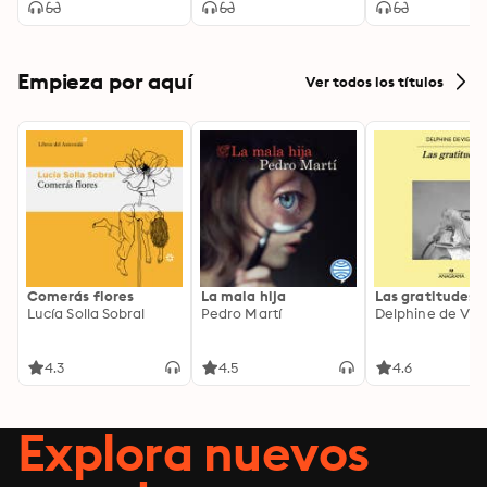
Empieza por aquí
Ver todos los títulos
Comerás flores
La mala hija
Las gratitudes
Lucía Solla Sobral
Pedro Martí
Delphine de Vig
4.3
4.5
4.6
Explora nuevos