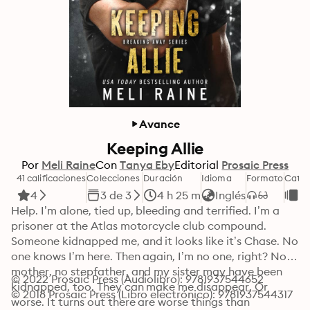
Avance
Keeping Allie
Por
Meli Raine
Con
Tanya Eby
Editorial
Prosaic Press
41 calificaciones
Colecciones
Duración
Idioma
Formato
Categ
4
3 de 3
4 h 25 m
Inglés
R
Help. I’m alone, tied up, bleeding and terrified. I’m a 
prisoner at the Atlas motorcycle club compound. 
Someone kidnapped me, and it looks like it’s Chase. No 
one knows I’m here. Then again, I’m no one, right? No 
mother, no stepfather, and my sister may have been 
© 2022 Prosaic Press (Audiolibro): 9781937544652
kidnapped, too. They can make me disappear. Or 
© 2018 Prosaic Press (Libro electrónico): 9781937544317
worse. It turns out there are worse things than 