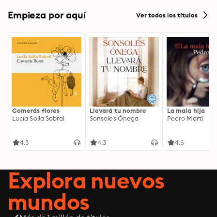
Empieza por aquí
Ver todos los títulos
Comerás flores
Llevará tu nombre
La mala hija
Lucía Solla Sobral
Sonsoles Ónega
Pedro Martí
4.3
4.3
4.5
Explora nuevos
mundos