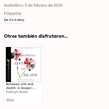
Audiolibro: 5 de febrero de 2020
Etiquetas
De 3 a 6 años
Otros también disfrutaron...
Between Life and
Death: A Gospel-
Centered Guide to
Kathryn Butler
End-of-Life Medical
Care