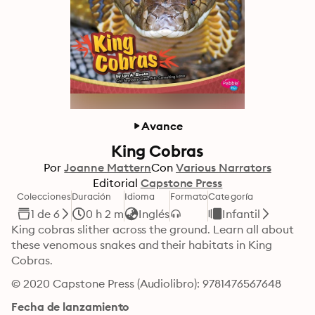
Avance
King Cobras
Por
Joanne Mattern
Con
Various Narrators
Editorial
Capstone Press
Colecciones
Duración
Idioma
Formato
Categoría
1 de 6
0 h 2 m
Inglés
Infantil
King cobras slither across the ground. Learn all about 
these venomous snakes and their habitats in King 
Cobras.
© 2020 Capstone Press (Audiolibro): 9781476567648
Fecha de lanzamiento