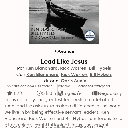
Avance
Lead Like Jesus
Por
Ken Blanchard
Rick Warren
Bill Hybels
Con
Ken Blanchard
Rick Warren
Bill Hybels
Editorial
Oasis Audio
66 calificaciones
Duración
Idioma
Formato
Categoría
4.2
5 h 0 m
Inglés
Negocios y e
Jesus is simply the greatest leadership model of all 
time, and He asks us to make a difference in the world 
we live in by being effective servant leaders. Ken 
Blanchard, Rick Warren and Bill Hybels join forces to 
offer a clear, insightful look at Jesus, the servant 
© 2004 Oasis Audio (Audiolibro): 9781608142774