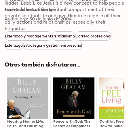
leader. Lead Like Jesus is a new concept to help people 
take God out of the spiritual compartment of their 
Fecha de lanzamiento
private spiritual life and give Him free reign in all their 
Audiolibro: 30 de junio de 2004
daily actions and relationships, especially their 
leadership roles. Jesus set the basic foundation for the 
Etiquetas
leadership journey throughout his ministry. During His 
Liderazgo y Management
Cristianismo
Carrera profesional
time on earth, Jesus poured His life into the training of 
Liderazgo
Estrategia y gestión empresarial
His disciples in the first three leadership arenas, and 
during that process, He equipped them to follow His 
leadership philosophy after He was gone as they 
Otros también disfrutaron...
moved to the organizational level and attempted to 
establish the church.
Nearing Home: Life,
Peace with God: The
Conflict Free Li
Faith, and Finishing
Secret of Happiness
How to Build He