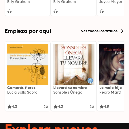
Well
Billy Graham
Billy Graham
Relationships fo
Joyce Meyer
Empieza por aquí
Ver todos los títulos
Comerás flores
Llevará tu nombre
La mala hija
Lucía Solla Sobral
Sonsoles Ónega
Pedro Martí
4.3
4.3
4.5