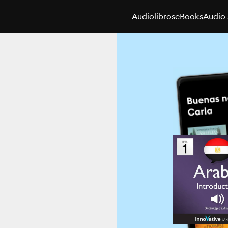
Audiolibros
eBooks
Audio 