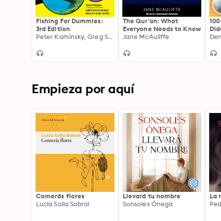
Fishing For Dummies:
The Qur'an: What
100
3rd Edition
Everyone Needs to Know
Did
Peter Kaminsky, Greg Schwipps
Jane McAuliffe
Den
Empieza por aquí
Comerás flores
Llevará tu nombre
La 
Lucía Solla Sobral
Sonsoles Ónega
Ped