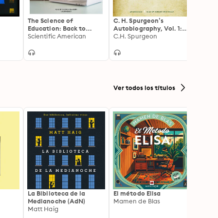
The Science of
C. H. Spurgeon’s
500 Q
Education: Back to
Autobiography, Vol. 1:
the G
School
Scientific American
The Early Years, 1834–
C.H. Spurgeon
Writer
1859
Centu
Ver todos los títulos
La Biblioteca de la
El método Elisa
Yeste
Medianoche (AdN)
Mamen de Blas
Caro 
Matt Haig