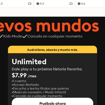
.5
4.3
4.6
uevos mundos
Kids Mode
Cancela en cualquier momento
Audiolibros, ebooks y mucho más.
Unlimited
Dale play a tu próxima historia favorita.
$7.99
/mes
1 cuenta
Acceso ilimitado
Escucha y lee los títulos que quieras
Modo sin conexión + Modo Infantil
Cancela en cualquier momento
Pruébalo ahora