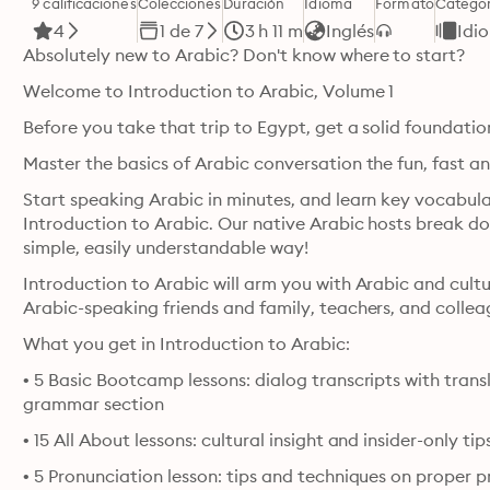
9 calificaciones
Colecciones
Duración
Idioma
Formato
Categor
4
1 de 7
3 h 11 m
Inglés
Idi
Absolutely new to Arabic? Don't know where to start?
Welcome to Introduction to Arabic, Volume 1
Before you take that trip to Egypt, get a solid foundation
Master the basics of Arabic conversation the fun, fast a
Start speaking Arabic in minutes, and learn key vocabula
Introduction to Arabic. Our native Arabic hosts break d
simple, easily understandable way! 
Introduction to Arabic will arm you with Arabic and cultu
Arabic-speaking friends and family, teachers, and collea
What you get in Introduction to Arabic:
• 5 Basic Bootcamp lessons: dialog transcripts with tran
grammar section
• 15 All About lessons: cultural insight and insider-only t
• 5 Pronunciation lesson: tips and techniques on proper 