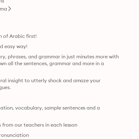
ía
oma
 of Arabic first!
nd easy way!
ry, phrases, and grammar in just minutes more with 
own all the sentences, grammar and more in a 
ral insight to utterly shock and amaze your 
gues.
slation, vocabulary, sample sentences and a 
ips from our teachers in each lesson
pronunciation