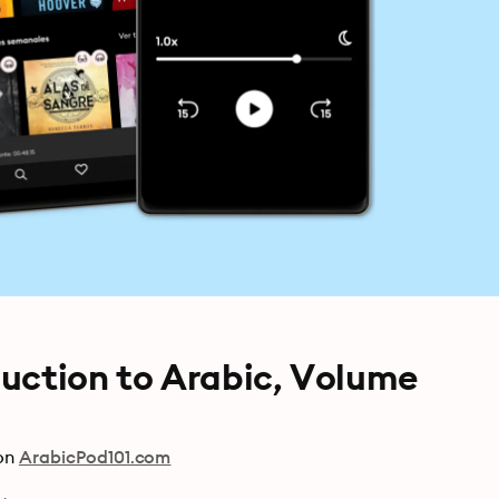
oduction to Arabic, Volume
on
ArabicPod101.com