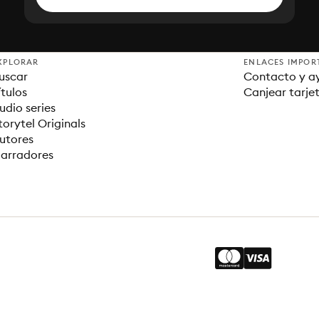
XPLORAR
ENLACES IMPOR
uscar
Contacto y a
ítulos
Canjear tarje
udio series
torytel Originals
utores
arradores