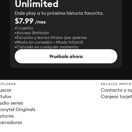
Unlimited
Dale play a tu próxima historia favorita.
$7.99
/mes
1 cuenta
Acceso ilimitado
Escucha y lee los títulos que quieras
Modo sin conexión + Modo Infantil
Cancela en cualquier momento
Pruébalo ahora
XPLORAR
ENLACES IMPOR
uscar
Contacto y a
ítulos
Canjear tarje
udio series
torytel Originals
utores
arradores