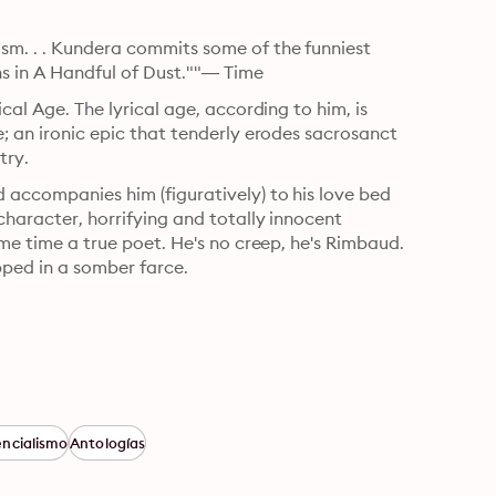
sm. . . Kundera commits some of the funniest 
ns in A Handful of Dust.""— Time
cal Age. The lyrical age, according to him, is 
e; an ironic epic that tenderly erodes sacrosanct 
try.
 accompanies him (figuratively) to his love bed 
character, horrifying and totally innocent 
ame time a true poet. He's no creep, he's Rimbaud. 
ped in a somber farce.
encialismo
Antologías