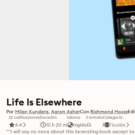
Life Is Elsewhere
Por
Milan Kundera
Aaron Asher
Con
Richmond Hoxie
Edi
22 calificaciones
Duración
Idioma
Formato
Categoría
4.4
10 h 20 m
Inglés
Ficción
""I will say no more about this lacerating book except to 