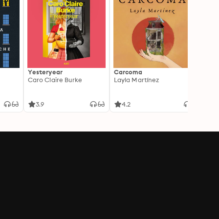
Yesteryear
Carcoma
La no
Caro Claire Burke
Layla Martínez
(Insp
1)
Carm
3.9
4.2
4.3