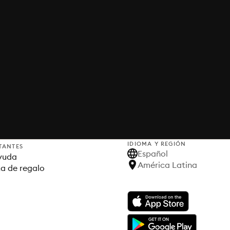
IDIOMA Y REGIÓN
TANTES
Español
yuda
América Latina
ta de regalo