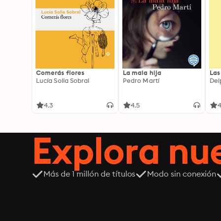
Comerás flores
La mala hija
Las
Lucía Solla Sobral
Pedro Martí
Del
4.3
4.5
4
Explora n
Más de 1 millón de títulos
Modo sin conexión