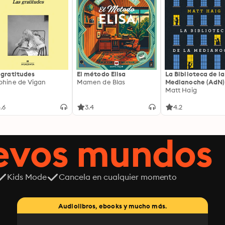
 gratitudes
El método Elisa
La Biblioteca de la
phine de Vigan
Mamen de Blas
Medianoche (AdN)
Matt Haig
.6
3.4
4.2
uevos mundos
Kids Mode
Cancela en cualquier momento
Audiolibros, ebooks y mucho más.