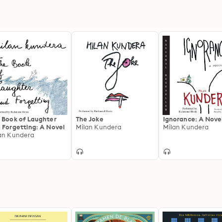
 Book of Laughter
The Joke
Ignorance: A Nove
 Forgetting: A Novel
Milan Kundera
Milan Kundera
an Kundera