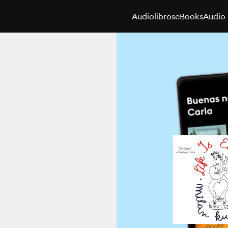
Audiolibros
eBooks
Audio 