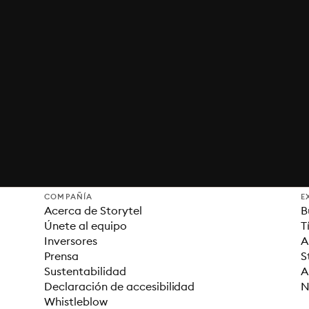
COMPAÑÍA
E
Acerca de Storytel
B
Únete al equipo
T
Inversores
A
Prensa
S
Sustentabilidad
A
Declaración de accesibilidad
N
Whistleblow