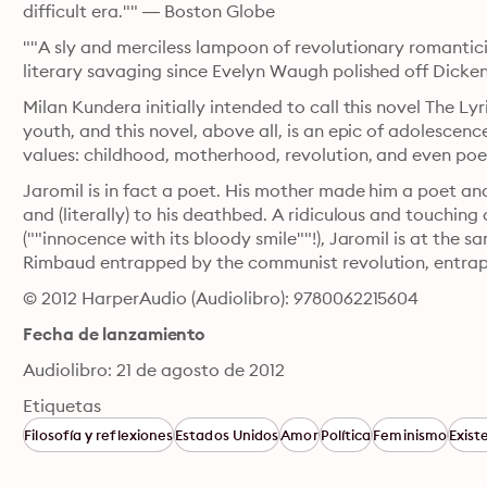
difficult era."" — Boston Globe
""A sly and merciless lampoon of revolutionary romantici
literary savaging since Evelyn Waugh polished off Dicke
Milan Kundera initially intended to call this novel The Lyri
youth, and this novel, above all, is an epic of adolescenc
values: childhood, motherhood, revolution, and even poe
Jaromil is in fact a poet. His mother made him a poet and
and (literally) to his deathbed. A ridiculous and touching 
(""innocence with its bloody smile""!), Jaromil is at the s
Rimbaud entrapped by the communist revolution, entrap
© 2012 HarperAudio (Audiolibro): 9780062215604
Fecha de lanzamiento
Audiolibro: 21 de agosto de 2012
Etiquetas
Filosofía y reflexiones
Estados Unidos
Amor
Política
Feminismo
Exist