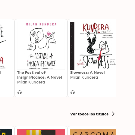
l
The Festival of
Slowness: A Novel
Laugh
Insignificance: A Novel
Milan Kundera
Milan
Milan Kundera
Ver todos los títulos