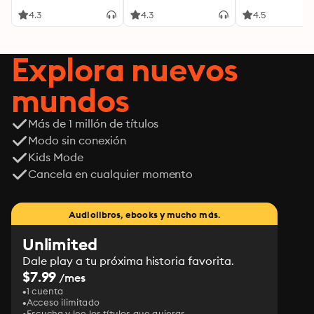
4.3
4.3
4.5
Explora nuevos
mundos
Más de 1 millón de títulos
Modo sin conexión
Kids Mode
Cancela en cualquier momento
Audiolibros, ebooks y mucho más.
Unlimited
Dale play a tu próxima historia favorita.
$7.99
/mes
1 cuenta
Acceso ilimitado
Escucha y lee los títulos que quieras