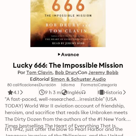
Avance
Lucky 666: The Impossible Mission
Por
Tom Clavin
Bob Drury
Con
Jeremy Bobb
Editorial
Simon & Schuster Audio
80 calificaciones
Duración
Idioma
Formato
Categoría
4.1
9 h 3 m
Inglés
Historia
“A fast-paced, well-researched…irresistible” (USA 
TODAY) World War II aviation account of friendship, 
heroism, and sacrifice that reads like Unbroken meets 
The Dirty Dozen from the authors of the #1 New York 
Times bestselling The Heart of Everything That Is.
It’s 1942, just after the blow to Pearl Harbor and the 
Japanese invasion of the Philippines, and the United 