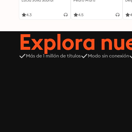
Lucía Solla Sobral
Pedro Martí
Del
4.3
4.5
4
Explora n
Más de 1 millón de títulos
Modo sin conexión