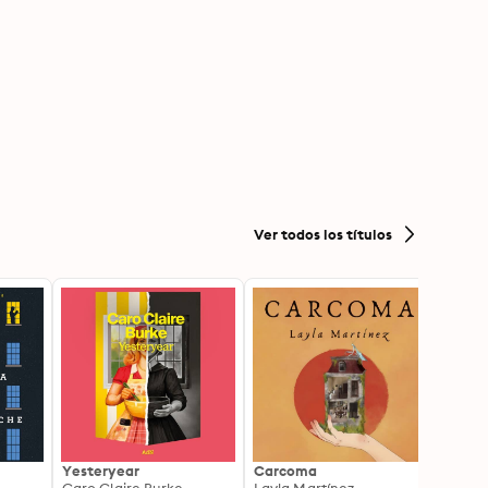
Ver todos los títulos
Yesteryear
Carcoma
La no