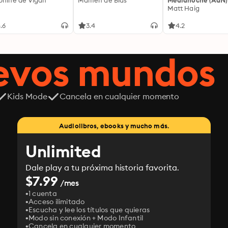
phine de Vigan
Mamen de Blas
Medianoche (AdN)
Matt Haig
.6
3.4
4.2
uevos mundos
Kids Mode
Cancela en cualquier momento
Audiolibros, ebooks y mucho más.
Unlimited
Dale play a tu próxima historia favorita.
$7.99
/mes
1 cuenta
Acceso ilimitado
Escucha y lee los títulos que quieras
Modo sin conexión + Modo Infantil
Cancela en cualquier momento