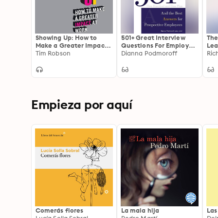
Showing Up: How to
501+ Great Interview
The
Make a Greater Impact
Questions For Employers
Lea
at Work
Tim Robson
and the Best Answers
Dianna Podmoroff
Lea
Ric
for Prospective
Tea
Employees
Empieza por aquí
Comerás flores
La mala hija
Las