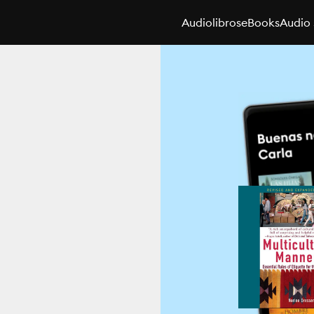
Audiolibros
eBooks
Audio 