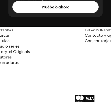
Pruébalo ahora
XPLORAR
ENLACES IMPOR
uscar
Contacto y a
ítulos
Canjear tarje
udio series
torytel Originals
utores
arradores