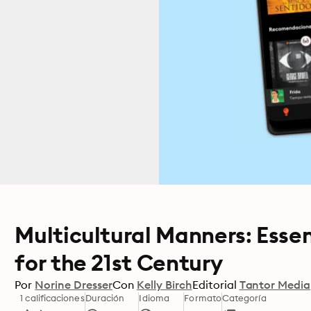
Multicultural Manners: Essen
for the 21st Century
Por
Norine Dresser
Con
Kelly Birch
Editorial
Tantor Media
1 calificaciones
Duración
Idioma
Formato
Categoría