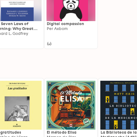
 Seven Laws of
Digital compassion
rning: Why Great
Per Axbom
ders Are Also Great
hard L. Godfrey
chers
 gratitudes
El método Elisa
La Biblioteca de la