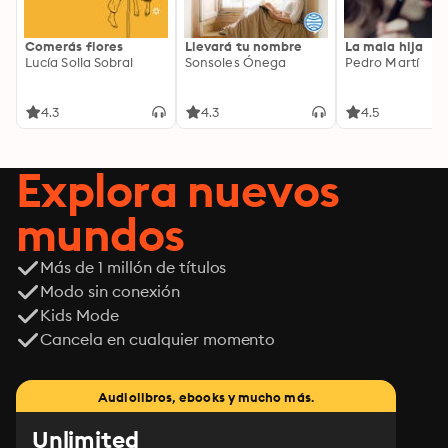
Comerás flores
Llevará tu nombre
La mala hija
Lucía Solla Sobral
Sonsoles Ónega
Pedro Martí
4.3
4.3
4.5
Explora nuevos
mundos
Más de 1 millón de títulos
Modo sin conexión
Kids Mode
Cancela en cualquier momento
Audiolibros, ebooks y mucho más.
Unlimited