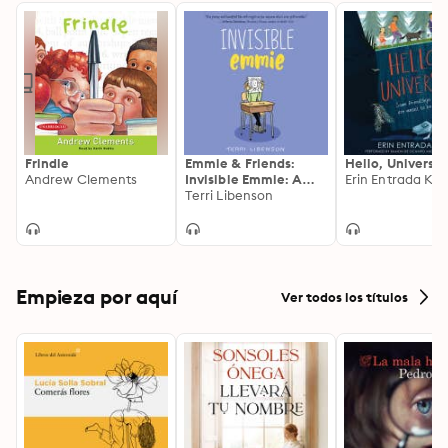
Frindle
Emmie & Friends:
Hello, Universe
Andrew Clements
Invisible Emmie: A
Erin Entrada Kel
Graphic Novel
Terri Libenson
Empieza por aquí
Ver todos los títulos