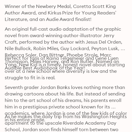
Winner of the Newbery Medal, Coretta Scott King 
Author Award, and Kirkus Prize for Young Readers’ 
Literature, and an Audie Award finalist!
An original full-cast audio adaptation of the graphic 
novel from award-winning author-illustrator Jerry 
Craft, performed by the author with Jesus Del Orden, 
Nile Bullock, Robin Miles, Guy Lockard, Peyton Lusk, 
Rebecca Soler, Dan Bittner, Phoebe Strole, Marc 
Perfect for fans of Raina Telgemeier and Gene Luen 
Thompson, Miles Harvey, and Ron Butler. Named an 
Yang, New Kid is a timely, honest novel about starting 
Audible Best Audiobook of the Year!
over at a new school where diversity is low and the 
struggle to fit in is real.
Seventh grader Jordan Banks loves nothing more than 
drawing cartoons about his life. But instead of sending 
him to the art school of his dreams, his parents enroll 
him in a prestigious private school known for its 
academics, where Jordan is one of the few kids of color 
As he makes the daily trip from his Washington Heights 
in his entire grade.
apartment to the upscale Riverdale Academy Day 
School, Jordan soon finds himself torn between two 