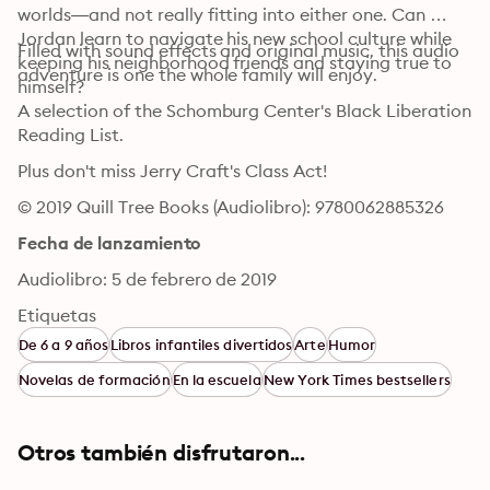
worlds—and not really fitting into either one. Can 
Jordan learn to navigate his new school culture while 
Filled with sound effects and original music, this audio 
keeping his neighborhood friends and staying true to 
adventure is one the whole family will enjoy.
himself?
A selection of the Schomburg Center's Black Liberation 
Reading List.
Plus don't miss Jerry Craft's Class Act!
© 2019 Quill Tree Books (Audiolibro): 9780062885326
Fecha de lanzamiento
Audiolibro: 5 de febrero de 2019
Etiquetas
De 6 a 9 años
Libros infantiles divertidos
Arte
Humor
Novelas de formación
En la escuela
New York Times bestsellers
Otros también disfrutaron...