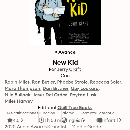
Avance
New Kid
Por
Jerry Craft
Con
Robin Miles
Ron Butler
Phoebe Strole
Rebecca Soler
Marc Thompson
Dan Bittner
Guy Lockard
Nile Bullock
Jesus Del Orden
Peyton Lusk
Miles Harvey
Editorial
Quill Tree Books
144 calificaciones
Duración
Idioma
Formato
Categoría
4.5
1 h 58 m
Inglés
Infantil
2020 Audie Awards® Finalist—Middle Grade