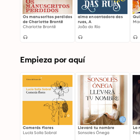
Os manuscritos perdidos
alma encantadora das
Qui
de Charlotte Brontë
ruas, A
Mac
Charlotte Brontë
João do Rio
Empieza por aquí
Comerás flores
Llevará tu nombre
La 
Lucía Solla Sobral
Sonsoles Ónega
Ped