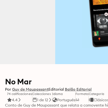
No Mar
Por
Guy de Maupassant
Editorial
Balão Editorial
74 calificaciones
Colecciones
Idioma
Formato
Categoría
4.4
1 de 12
Portugués
Clásico
Conto de Guy de Maupassant que relata a comovente hist