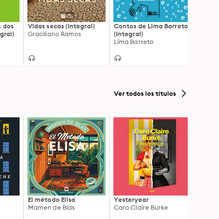
m dos
Vidas secas (Integral)
Contos de Lima Barreto
viage
gral)
Graciliano Ramos
(Integral)
Lima Barreto
Ver todos los títulos
El método Elisa
Yesteryear
Carc
Mamen de Blas
Caro Claire Burke
Layla