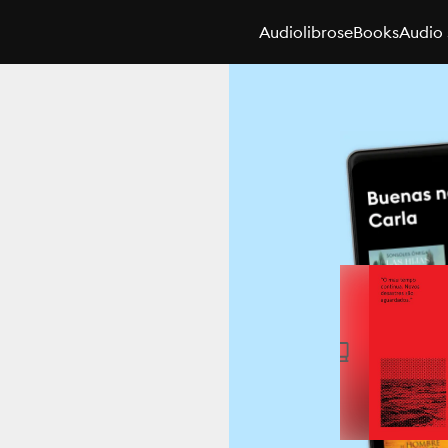
Audiolibros
eBooks
Audio 