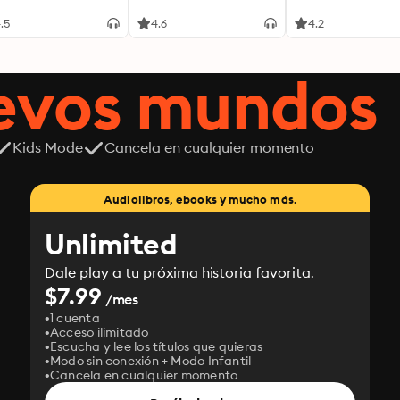
.5
4.6
4.2
uevos mundos
Kids Mode
Cancela en cualquier momento
Audiolibros, ebooks y mucho más.
Unlimited
Dale play a tu próxima historia favorita.
$7.99
/mes
1 cuenta
Acceso ilimitado
Escucha y lee los títulos que quieras
Modo sin conexión + Modo Infantil
Cancela en cualquier momento