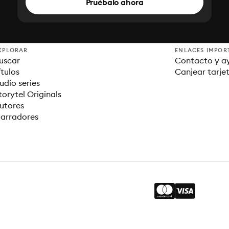
Pruébalo ahora
XPLORAR
ENLACES IMPOR
uscar
Contacto y a
ítulos
Canjear tarje
udio series
torytel Originals
utores
arradores