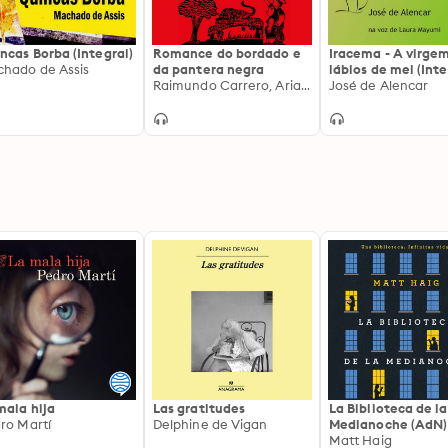
ncas Borba (Integral)
Romance do bordado e
Iracema - A virge
hado de Assis
da pantera negra
lábios de mel (Inte
Raimundo Carrero, Ariano Suassuna
José de Alencar
mala hija
Las gratitudes
La Biblioteca de la
ro Martí
Delphine de Vigan
Medianoche (AdN)
Matt Haig