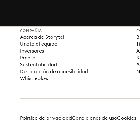
COMPAÑÍA
E
Acerca de Storytel
B
Únete al equipo
T
Inversores
A
Prensa
S
Sustentabilidad
A
Declaración de accesibilidad
N
Whistleblow
Política de privacidad
Condiciones de uso
Cookies