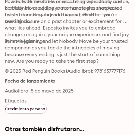
how to face the stress of relocating with clarity and 
Packed with relatable anecdotes and practical advice, 
confidence, providing proven strategies that have 
Nobody Move equips you to handle the unexpected 
helped countless individuals navigate their own 
twists of moving day and beyond. Whether you're 
transitions.
seeking closure on a past chapter or excitement for 
what lies ahead, Esposito invites you to embrace 
change, recognize your unique experience, and find joy 
in new beginnings.
Join the journey and let Nobody Move be your trusted 
companion as you tackle the intricacies of moving-
because every ending is just the start of something 
new. Are you ready to take the first step?
© 2025 Red Penguin Books (Audiolibro): 9781637777176
Fecha de lanzamiento
Audiolibro: 5 de mayo de 2025
Etiquetas
Crecimiento personal
Otros también disfrutaron...