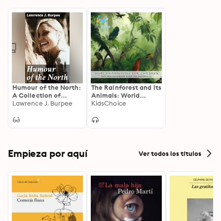
Humour of the North:
The Rainforest and its
A Collection of
Animals: World
Northern Wit and
Lawrence J. Burpee
Knowledge for
KidsChoice
Charm: Stories from
Children
the Canadian
Wilderness
Empieza por aquí
Ver todos los títulos