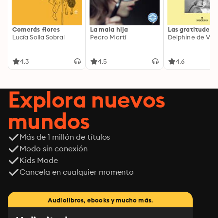
Comerás flores
La mala hija
Las gratitudes
Lucía Solla Sobral
Pedro Martí
Delphine de Vig
4.3
4.5
4.6
Explora nuevos
mundos
Más de 1 millón de títulos
Modo sin conexión
Kids Mode
Cancela en cualquier momento
Audiolibros, ebooks y mucho más.