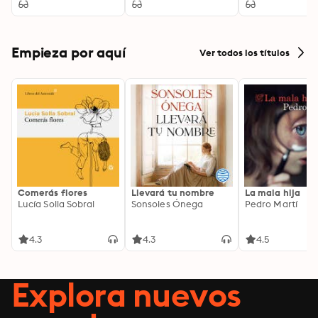
español
Empieza por aquí
Ver todos los títulos
Comerás flores
Llevará tu nombre
La mala hija
Lucía Solla Sobral
Sonsoles Ónega
Pedro Martí
4.3
4.3
4.5
Explora nuevos