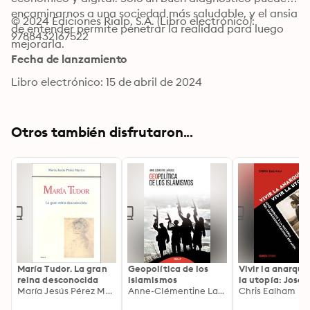
encaminarnos a una sociedad más saludable, y el ansia 
© 2024 Ediciones Rialp, S.A. (Libro electrónico): 
de entender permite penetrar la realidad para luego 
9788432167522
mejorarla.
Fecha de lanzamiento
Libro electrónico: 15 de abril de 2024
Otros también disfrutaron...
María Tudor. La gran
Geopolítica de los
Vivir la anarquía
reina desconocida
islamismos
la utopía: José 
María Jesús Pérez Martín
Anne-Clémentine Larroque
y la historia del
Chris Ealham
anarcosindical