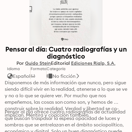
Pensar al día: Cuatro radiografías y un
diagnóstico
Por
Guido Stein
Editorial
Ediciones Rialp, S.A.
Idioma
Formato
Categoría
Español
No ficción
Disponemos de más información que nunca, pero sigue 
siendo difícil vivir en la realidad, atenerse a lo que se ve 
y no a lo que se quiere ver. Por mucho que nos 
empeñemos, las cosas son como son, y hemos de 
construir sobre la realidad. Verdad y libertad se co-
Pensar al día ofrece cuatro radiografías de actualidad 
implican. Mentira y coacción también.
que buscan traspasar la espesa opacidad de luces y 
sombras que se entrelazan en el ámbito sociopolítico, 
económico y digital. Solo un buen diagnóstico puede 