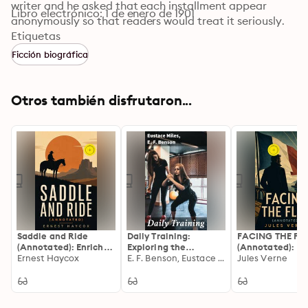
writer and he asked that each installment appear 
Libro electrónico: 1 de enero de 1901
anonymously so that readers would treat it seriously. 
Regardless, his authorship soon became known, and 
Etiquetas
Harper and Brothers published the book edition with 
Ficción biográfica
his name in May 1896.
Otros también disfrutaron...
Saddle and Ride
Daily Training:
FACING THE FL
(Annotated): Enriched
Exploring the
(Annotated): En
Edition. Western
Ernest Haycox
Intersection of
E. F. Benson, Eustace Miles
Edition. An Intr
Jules Verne
Novel
Literature, Health,
Tale of Piracy, 
and Wellness in the
& Adventure (F
Edwardian Era
the Author of 
Leagues under 