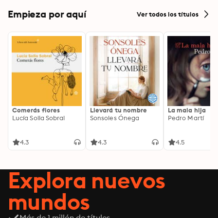
Sea, Mysterious
& Journey to th
Empieza por aquí
Ver todos los títulos
Center of the W
Comerás flores
Llevará tu nombre
La mala hija
Lucía Solla Sobral
Sonsoles Ónega
Pedro Martí
4.3
4.3
4.5
Explora nuevos
mundos
Más de 1 millón de títulos