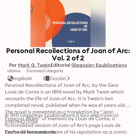
Personal Recollections of Joan of Arc:
Vol. 2 of 2
Por
Mark G. Twain
Editorial
Glagoslav Epublications
Idioma
Formato
Categoría
Inglés
Ficción
Personal Recollections of Joan of Arc, by the Sieur 
Louis de Conte is an 1896 novel by Mark Twain which 
recounts the life of Joan of Arc. It is Twain's last 
completed novel, published when he was 61 years old. 
The novel is presented as a translation by "Jean 
© 1901 Glagoslav Epublications (Libro electrónico): 
Francois Alden" of memoirs by Louis de Conte, a 
9781784221058
fictionalized version of Joan of Arc's page Louis de 
Contes. Twain was aware of his reputation as a comic 
Fecha de lanzamiento