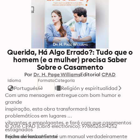
Querida, Há Algo Errado?: Tudo que o
homem (e a mulher) precisa Saber
Sobre o Casamento
Por
Dr. H. Page Williams
Editorial
CPAD
Idioma
Formato
Categoría
Portugués
Religión y espiritualidad
Com uma mensagem entregue com bom humor e 
grande 

inspiração, esta obra transformará lares 
problemáticos em lugares 

vibrantes e empolgantes, e fará com que casamentos 
© 2016 CPAD (Libro electrónico): 9788526314252
estagnados 

sejam avivados! Este é um manual verdadeiramente 
Fecha de lanzamiento