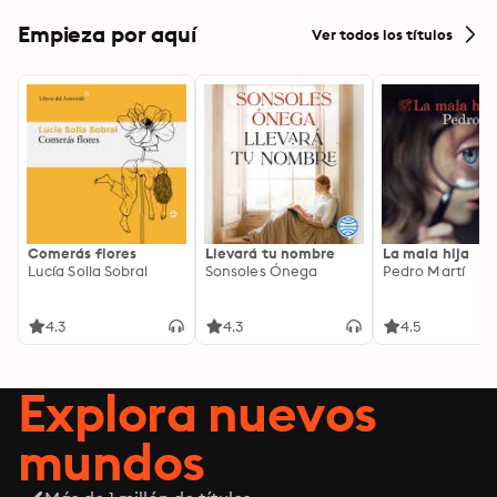
Empieza por aquí
Ver todos los títulos
Comerás flores
Llevará tu nombre
La mala hija
Lucía Solla Sobral
Sonsoles Ónega
Pedro Martí
4.3
4.3
4.5
Explora nuevos
mundos