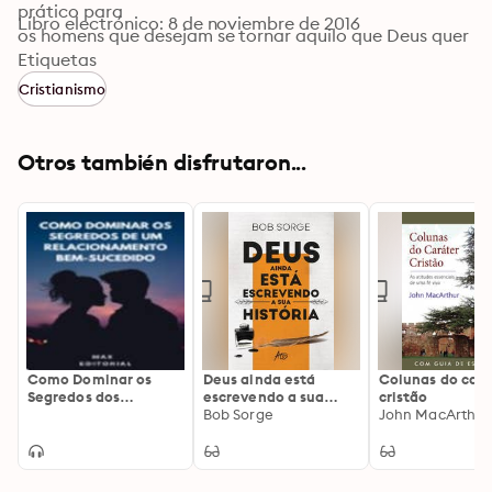
prático para 

Libro electrónico: 8 de noviembre de 2016
os homens que desejam se tornar aquilo que Deus quer 
que eles 

Etiquetas
sejam.

Cristianismo
Um produto CPAD.
Otros también disfrutaron...
Como Dominar os
Deus ainda está
Colunas do cará
Segredos dos
escrevendo a sua
cristão
Relacionamentos
história
Bob Sorge
John MacArthur
Bem-Sucedidos