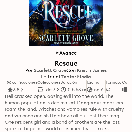
Avance
Rescue
Por
Scarlett Grove
Con
Kristin James
Editorial
Tantor Media
96 calificaciones
Colecciones
Duración
Idioma
Formato
Cate
3.8
1 de 3
10 h 53 m
Inglés
F
Hell cracked open, oozing evil into the world. The 
human population is decimated. Dangerous monsters 
roam the land. Witches and vampires rule with cruelty 
and violence and shifters have all but lost their magic. 
One reticent girl and a band of brothers are the last 
spark of hope in a world consumed by darkness.