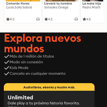
Comerás flores
Llevará tu nombre
La mala hija
Lucía Solla Sobral
Sonsoles Ónega
Pedro Martí
4.3
4.3
4.5
Explora nuevos
mundos
Más de 1 millón de títulos
Modo sin conexión
Kids Mode
Cancela en cualquier momento
Audiolibros, ebooks y mucho más.
Unlimited
Dale play a tu próxima historia favorita.