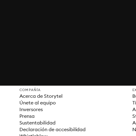
COMPAÑÍA
E
Acerca de Storytel
B
Únete al equipo
T
Inversores
A
Prensa
S
Sustentabilidad
A
Declaración de accesibilidad
N