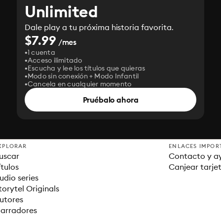
Unlimited
Dale play a tu próxima historia favorita.
$7.99
/mes
1 cuenta
Acceso ilimitado
Escucha y lee los títulos que quieras
Modo sin conexión + Modo Infantil
Cancela en cualquier momento
Pruébalo ahora
XPLORAR
ENLACES IMPOR
uscar
Contacto y a
ítulos
Canjear tarje
udio series
torytel Originals
utores
arradores