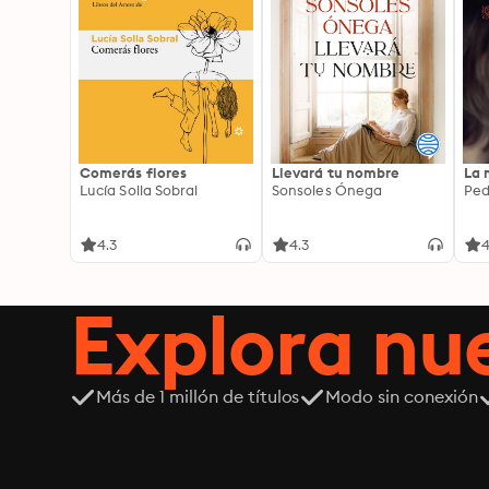
Comerás flores
Llevará tu nombre
La 
Lucía Solla Sobral
Sonsoles Ónega
Ped
4.3
4.3
4
Explora n
Más de 1 millón de títulos
Modo sin conexión