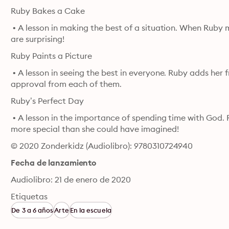
Ruby Bakes a Cake
 • A lesson in making the best of a situation. When Ruby mi
are surprising!
Ruby Paints a Picture
 • A lesson in seeing the best in everyone. Ruby adds her f
approval from each of them.
Ruby’s Perfect Day
 • A lesson in the importance of spending time with God. R
more special than she could have imagined!
© 2020 Zonderkidz (Audiolibro): 9780310724940
Fecha de lanzamiento
Audiolibro: 21 de enero de 2020
Etiquetas
De 3 a 6 años
Arte
En la escuela