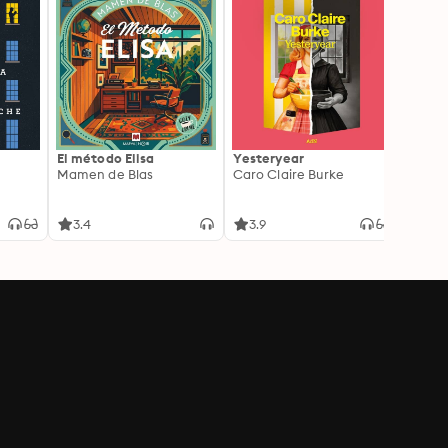
El método Elisa
Yesteryear
Carc
Mamen de Blas
Caro Claire Burke
Layla
3.4
3.9
4.2