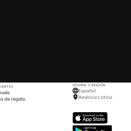
IDIOMA Y REGIÓN
TANTES
Español
yuda
América Latina
ta de regalo