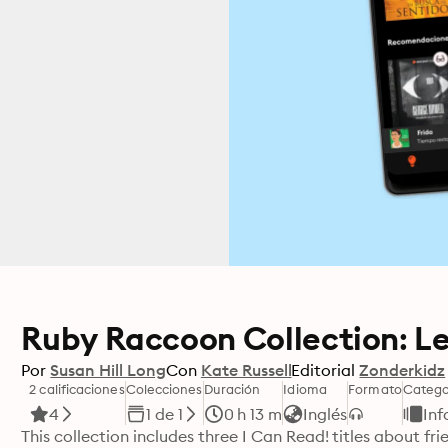
Ruby Raccoon Collection: Le
Por
Susan Hill Long
Con
Kate Russell
Editorial
Zonderkidz
2 calificaciones
Colecciones
Duración
Idioma
Formato
Catego
4
1 de 1
0 h 13 m
Inglés
Inf
This collection includes three I Can Read! titles about f