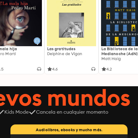
mala hija
Las gratitudes
La Biblioteca de la
ro Martí
Delphine de Vigan
Medianoche (AdN)
Matt Haig
.5
4.6
4.2
uevos mundos
Kids Mode
Cancela en cualquier momento
Audiolibros, ebooks y mucho más.