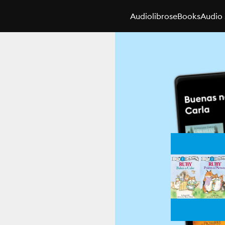
Audiolibros
eBooks
Audio 