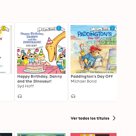
Happy Birthday, Danny
Paddington's Day Off
The P
and the Dinosaur!
Michael Bond
Collec
Syd Hoff
Ver todos los títulos