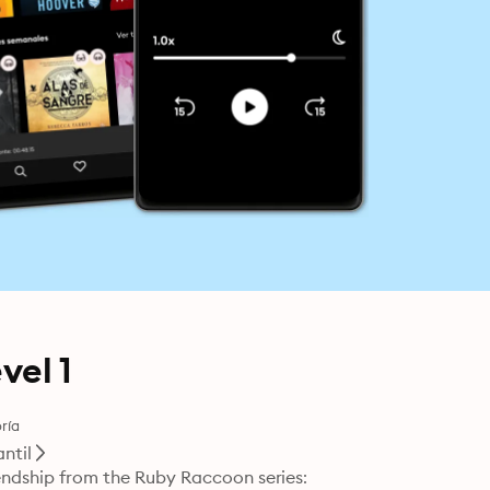
vel 1
ría
antil
riendship from the Ruby Raccoon series: