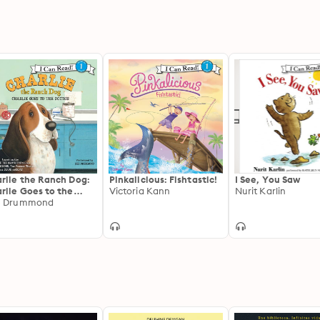
rlie the Ranch Dog:
Pinkalicious: Fishtastic!
I See, You Saw
rlie Goes to the
Victoria Kann
Nurit Karlin
tor
e Drummond