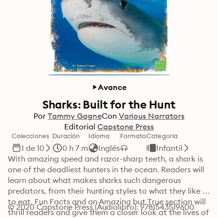
Avance
Sharks: Built for the Hunt
Por
Tammy Gagne
Con
Various Narrators
Editorial
Capstone Press
Colecciones
Duración
Idioma
Formato
Categoría
1 de 10
0 h 7 m
Inglés
Infantil
With amazing speed and razor-sharp teeth, a shark is 
one of the deadliest hunters in the ocean. Readers will 
learn about what makes sharks such dangerous 
predators, from their hunting styles to what they like 
to eat. Fun Facts and an Amazing but True section will 
© 2020 Capstone Press (Audiolibro): 9781543519600
thrill readers and give them a closer look at the lives of 