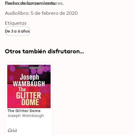
these awesome creatures.
Fecha de lanzamiento
Audiolibro: 5 de febrero de 2020
Etiquetas
De 3 a 6 años
Otros también disfrutaron...
The Glitter Dome
Joseph Wambaugh