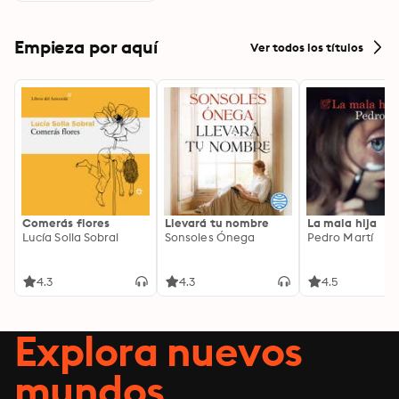
Empieza por aquí
Ver todos los títulos
Comerás flores
Llevará tu nombre
La mala hija
Lucía Solla Sobral
Sonsoles Ónega
Pedro Martí
4.3
4.3
4.5
Explora nuevos
mundos