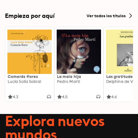
Empieza por aquí
Ver todos los títulos
Comerás flores
La mala hija
Las gratitudes
Lucía Solla Sobral
Pedro Martí
Delphine de Vig
4.3
4.5
4.6
Explora nuevos
mundos