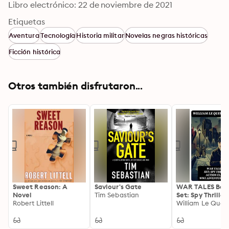
Libro electrónico: 22 de noviembre de 2021
Etiquetas
Aventura
Tecnología
Historia militar
Novelas negras históricas
Ficción histórica
Otros también disfrutaron...
Sweet Reason: A
Saviour's Gate
WAR TALES Box
Novel
Tim Sebastian
Set: Spy Thriller
Robert Littell
Action Classics
William Le Queu
WWI Adventure
Tales: Enriched
edition.