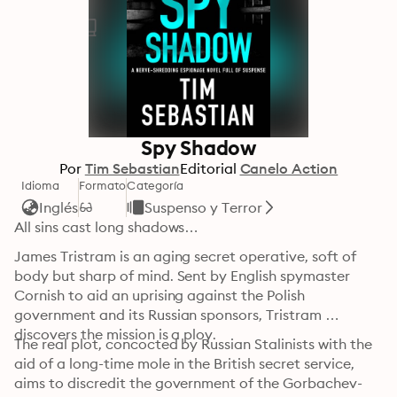
Spy Shadow
Por
Tim Sebastian
Editorial
Canelo Action
Idioma
Formato
Categoría
Inglés
Suspenso y Terror
All sins cast long shadows…
James Tristram is an aging secret operative, soft of 
body but sharp of mind. Sent by English spymaster 
Cornish to aid an uprising against the Polish 
government and its Russian sponsors, Tristram 
discovers the mission is a ploy.
The real plot, concocted by Russian Stalinists with the 
aid of a long-time mole in the British secret service, 
aims to discredit the government of the Gorbachev-