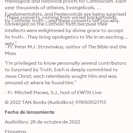
theological and historical proofs for Catholicism. Each 
year thousands of atheists, Evangelicals, 
Fundamentalists, and Pentecostals are being surprised 
“These converts, coming from varied backgrounds, 
by Catholic truth – and these converts tell you why.
converged on the Catholic faith because their 
intellects were enlightened by divine grace to accept 
its truth…They bring apologetics to life in an exciting 
way.”
- Fr. Peter M.J. Stravinskas, author of The Bible and the 
Mass
“I’m privileged to know personally several contributors 
to Surprised by Truth. Each is deeply committed to 
Jesus Christ; each relentlessly sought Him and was 
amazed at where he found him.”
- Fr. Mitchell Pacwa, S.J., host of EWTN Live
© 2022 TAN Books (Audiolibro): 9781505127713
Fecha de lanzamiento
Audiolibro: 28 de octubre de 2022
Etiquetas