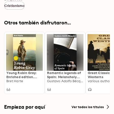
Cristianismo
Otros también disfrutaron...
Young Robin Gray:
Romantic legends of
Great Classic
Enriched edition.
Spain: Melancholy
Westerns
Exploring the Wild
Bret Harte
tales of love, destiny,
Gustavo Adolfo Bécquer
West: A Tale of
and the supernatural
Adventure and Moral
in Romantic Spain
Ambiguity
Empieza por aquí
Ver todos los títulos