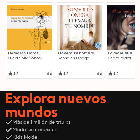
Comerás flores
Llevará tu nombre
La mala hija
Lucía Solla Sobral
Sonsoles Ónega
Pedro Martí
4.3
4.3
4.5
Explora nuevos
mundos
Más de 1 millón de títulos
Modo sin conexión
Kids Mode