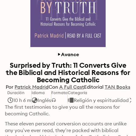
Avance
Surprised by Truth: 11 Converts Give
the Biblical and Historical Reasons for
Becoming Catholic
Por
Patrick Madrid
Con
A Full Cast
Editorial
TAN Books
Duración
Idioma
Formato
Categoría
10 h 6 m
Inglés
Religión y espiritualidad
The first testimonies to give you all the reasons for 
becoming Catholic.
These eleven personal conversion accounts are unlike 
any you’ve ever read, they’re packed with biblical 