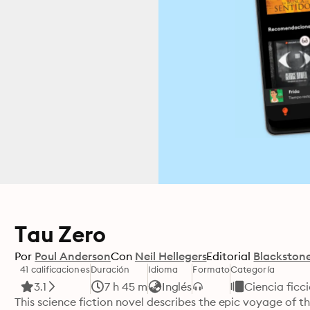
Tau Zero
Por
Poul Anderson
Con
Neil Hellegers
Editorial
Blackstone
41 calificaciones
Duración
Idioma
Formato
Categoría
3.1
7 h 45 m
Inglés
Ciencia ficc
This science fiction novel describes the epic voyage of th