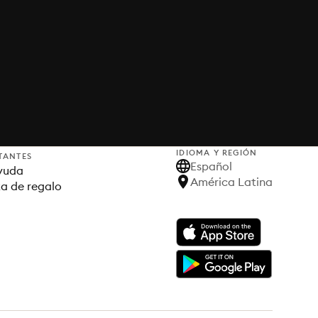
IDIOMA Y REGIÓN
TANTES
Español
yuda
América Latina
ta de regalo