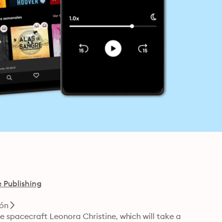
 Publishing
ión
e spacecraft Leonora Christine, which will take a 