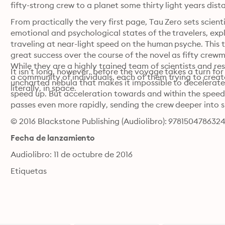
fifty-strong crew to a planet some thirty light years dist
From practically the very first page, Tau Zero sets scientif
emotional and psychological states of the travelers, expl
traveling at near-light speed on the human psyche. This 
great success over the course of the novel as fifty crewm
While they are a highly trained team of scientists and res
It isn’t long, however, before the voyage takes a turn for
a community of individuals, each of them trying to create
uncharted nebula that makes it impossible to decelerate t
literally, in space.
speed up. But acceleration towards and within the speed 
passes even more rapidly, sending the crew deeper into 
© 2016 Blackstone Publishing (Audiolibro): 978150478632
Fecha de lanzamiento
Audiolibro: 11 de octubre de 2016
Etiquetas