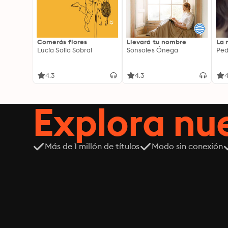
Comerás flores
Llevará tu nombre
La 
Lucía Solla Sobral
Sonsoles Ónega
Ped
4.3
4.3
4
Explora n
Más de 1 millón de títulos
Modo sin conexión