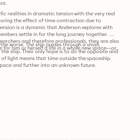
ant.
ic realities in dramatic tension with the very real 
oring the effect of time contraction due to 
tension is a dynamic that Anderson explores with 
embers settle in for the long journey together. 
earchers and therefore professionals, they are also 
 the worse. The ship passes through a small, 
 for him or herself a life in a whole new space—or, 
he ship. Their only hope is to do the opposite and 
of light means that time outside the spaceship 
space and further into an unknown future.
4