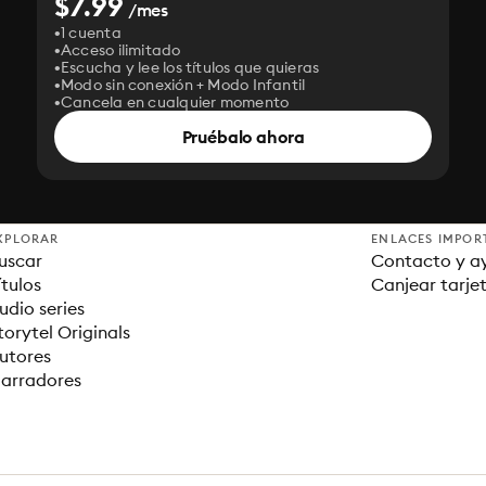
$7.99
/mes
1 cuenta
Acceso ilimitado
Escucha y lee los títulos que quieras
Modo sin conexión + Modo Infantil
Cancela en cualquier momento
Pruébalo ahora
XPLORAR
ENLACES IMPOR
uscar
Contacto y a
ítulos
Canjear tarje
udio series
torytel Originals
utores
arradores