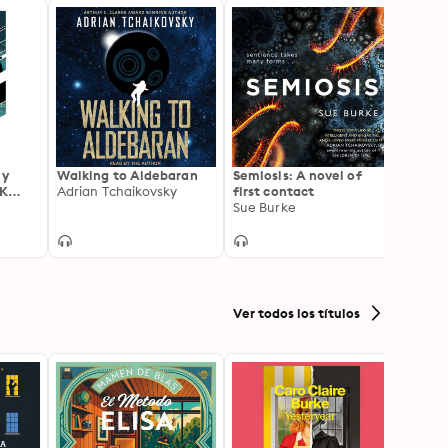
ly
Walking to Aldebaran
Semiosis: A novel of
The L
CK
Adrian Tchaikovsky
first contact
Kamer
Sue Burke
Ver todos los títulos