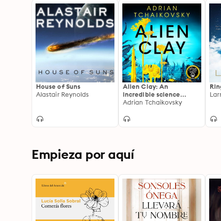
House of Suns
Alien Clay: An
Rin
Alastair Reynolds
incredible science
Lar
fiction tale of first
Adrian Tchaikovsky
contact with the
unknown, shortlisted for
Best Novel at the 2025
Hugo Awards
Empieza por aquí