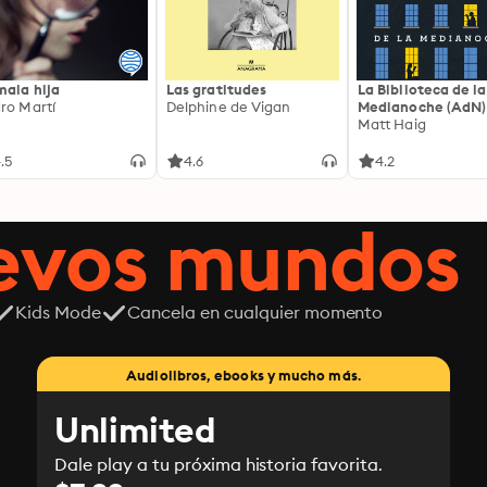
mala hija
Las gratitudes
La Biblioteca de la
ro Martí
Delphine de Vigan
Medianoche (AdN)
Matt Haig
.5
4.6
4.2
uevos mundos
Kids Mode
Cancela en cualquier momento
Audiolibros, ebooks y mucho más.
Unlimited
Dale play a tu próxima historia favorita.