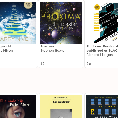
gworld
Proxima
Thirteen: Previous
ry Niven
Stephen Baxter
published as BLA
MAN
Richard Morgan