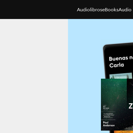
Audiolibros
eBooks
Audio 