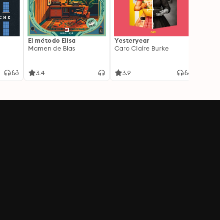
El método Elisa
Yesteryear
Carc
Mamen de Blas
Caro Claire Burke
Layla
3.4
3.9
4.2