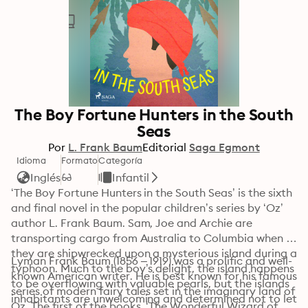
The Boy Fortune Hunters in the South
Seas
Por
L. Frank Baum
Editorial
Saga Egmont
Idioma
Formato
Categoría
Inglés
Infantil
‘The Boy Fortune Hunters in the South Seas’ is the sixth 
and final novel in the popular children’s series by ‘Oz’ 
author L. Frank Baum. Sam, Joe and Archie are 
transporting cargo from Australia to Columbia when 
they are shipwrecked upon a mysterious island during a 
Lyman Frank Baum (1856 – 1919) was a prolific and well-
typhoon. Much to the boy’s delight, the island happens 
known American writer. He is best known for his famous 
to be overflowing with valuable pearls, but the islands 
series of modern fairy tales set in the imaginary land of 
inhabitants are unwelcoming and determined not to let 
Oz. The first of the books, ‘The Wonderful Wizard of 