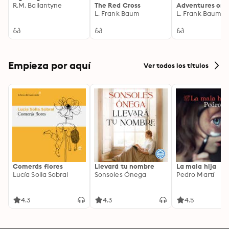
R.M. Ballantyne
The Red Cross
Adventures on 
L. Frank Baum
and Sea
L. Frank Baum
Empieza por aquí
Ver todos los títulos
Comerás flores
Llevará tu nombre
La mala hija
Lucía Solla Sobral
Sonsoles Ónega
Pedro Martí
4.3
4.3
4.5