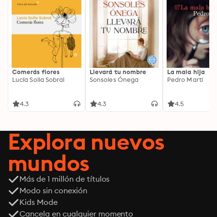
Comerás flores
Llevará tu nombre
La mala hija
Lucía Solla Sobral
Sonsoles Ónega
Pedro Martí
4.3
4.3
4.5
Explora nuevos
mundos
Más de 1 millón de títulos
Modo sin conexión
Kids Mode
Cancela en cualquier momento