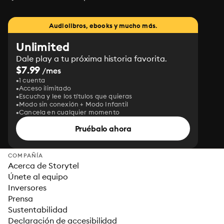
Audiolibros, ebooks y mucho más.
Unlimited
Dale play a tu próxima historia favorita.
$7.99
/mes
1 cuenta
Acceso ilimitado
Escucha y lee los títulos que quieras
Modo sin conexión + Modo Infantil
Cancela en cualquier momento
Pruébalo ahora
COMPAÑÍA
Acerca de Storytel
Únete al equipo
Inversores
Prensa
Sustentabilidad
Declaración de accesibilidad