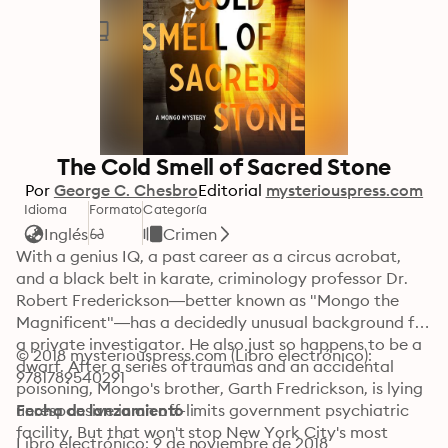
The Cold Smell of Sacred Stone
Por
George C. Chesbro
Editorial
mysteriouspress.com
Idioma
Formato
Categoría
Inglés
Crimen
With a genius IQ, a past career as a circus acrobat, 
and a black belt in karate, criminology professor Dr. 
Robert Frederickson—better known as "Mongo the 
Magnificent"—has a decidedly unusual background for 
a private investigator. He also just so happens to be a 
© 2018 mysteriouspress.com (Libro electrónico): 
dwarf. After a series of traumas and an accidental 
9781789540291
poisoning, Mongo's brother, Garth Fredrickson, is lying 
unresponsive in an off-limits government psychiatric 
Fecha de lanzamiento
facility. But that won't stop New York City's most 
Libro electrónico: 9 de noviembre de 2018