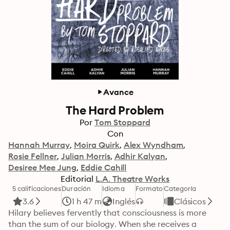
Avance
The Hard Problem
Por
Tom Stoppard
Con
Hannah Murray
Moira Quirk
Alex Wyndham
Rosie Fellner
Julian Morris
Adhir Kalyan
Desiree Mee Jung
Eddie Cahill
Editorial
L.A. Theatre Works
5 calificaciones
Duración
Idioma
Formato
Categoría
3.6
1 h 47 m
Inglés
Clásicos
Hilary believes fervently that consciousness is more 
than the sum of our biology. When she receives a 