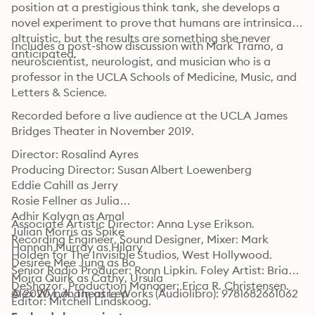
position at a prestigious think tank, she develops a 
novel experiment to prove that humans are intrinsically 
altruistic, but the results are something she never 
Includes a post-show discussion with Mark Tramo, a 
anticipated.
neuroscientist, neurologist, and musician who is a 
professor in the UCLA Schools of Medicine, Music, and 
Letters & Science.
Recorded before a live audience at the UCLA James 
Bridges Theater in November 2019.
Director: Rosalind Ayres

Producing Director: Susan Albert Loewenberg

Eddie Cahill as Jerry

Rosie Fellner as Julia

Adhir Kalyan as Amal

Associate Artistic Director: Anna Lyse Erikson. 
Julian Morris as Spike

Recording Engineer, Sound Designer, Mixer: Mark 
Hannah Murray as Hilary

Holden for The Invisible Studios, West Hollywood. 
Desirée Mee Jung as Bo

Senior Radio Producer: Ronn Lipkin. Foley Artist: Brian 
Moira Quirk as Cathy, Ursula

DeShazor. Production Manager: Erica R. Christensen. 
Alex Wyndham as Leo
© 2020 L.A. Theatre Works (Audiolibro): 9781682661062
Editor: Mitchell Lindskoog.