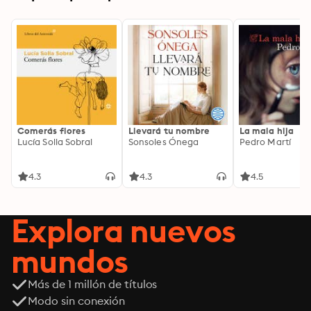
Comerás flores
Llevará tu nombre
La mala hija
Lucía Solla Sobral
Sonsoles Ónega
Pedro Martí
4.3
4.3
4.5
Explora nuevos
mundos
Más de 1 millón de títulos
Modo sin conexión