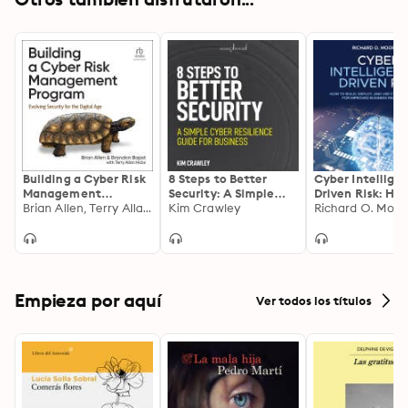
Building a Cyber Risk
8 Steps to Better
Cyber Intellige
Management
Security: A Simple
Driven Risk: Ho
Program: Evolving
Brian Allen, Terry Allan Hicks, Brandon Bapst
Cyber Resilience
Kim Crawley
Build, Deploy, 
Richard O. Moore
Security for the
Guide for Business
Cyber Intellige
Digital Age
Improved Busin
Risk Decisions
Empieza por aquí
Ver todos los títulos