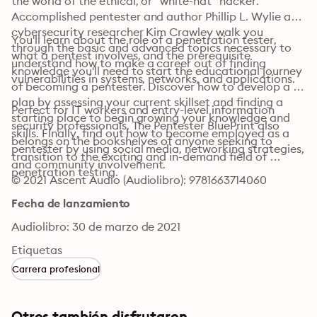
the world of the ethical, or "white-hat" hacker. 
Accomplished pentester and author Phillip L. Wylie and 
cybersecurity researcher Kim Crawley walk you 
You'll learn about the role of a penetration tester, 
through the basic and advanced topics necessary to 
what a pentest involves, and the prerequisite 
understand how to make a career out of finding 
knowledge you'll need to start the educational journey 
vulnerabilities in systems, networks, and applications.
of becoming a pentester. Discover how to develop a 
plan by assessing your current skillset and finding a 
Perfect for IT workers and entry-level information 
starting place to begin growing your knowledge and 
security professionals, The Pentester BluePrint also 
skills. Finally, find out how to become employed as a 
belongs on the bookshelves of anyone seeking to 
pentester by using social media, networking strategies, 
transition to the exciting and in-demand field of 
and community involvement.
penetration testing.
© 2021 Ascent Audio (Audiolibro): 9781663714060
Fecha de lanzamiento
Audiolibro: 30 de marzo de 2021
Etiquetas
Carrera profesional
Otros también disfrutaron...