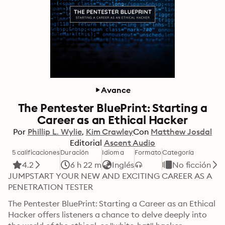
Avance
The Pentester BluePrint: Starting a
Career as an Ethical Hacker
Por
Phillip L. Wylie
Kim Crawley
Con
Matthew Josdal
Editorial
Ascent Audio
5 calificaciones
Duración
Idioma
Formato
Categoría
4.2
6 h 22 m
Inglés
No ficción
JUMPSTART YOUR NEW AND EXCITING CAREER AS A 
PENETRATION TESTER
The Pentester BluePrint: Starting a Career as an Ethical 
Hacker offers listeners a chance to delve deeply into 