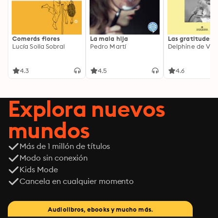
Comerás flores
La mala hija
Las gratitudes
Lucía Solla Sobral
Pedro Martí
Delphine de Vig
4.3
4.5
4.6
Explora nuevos
mundos
Más de 1 millón de títulos
Modo sin conexión
Kids Mode
Cancela en cualquier momento
Audiolibros, ebooks y mucho más.