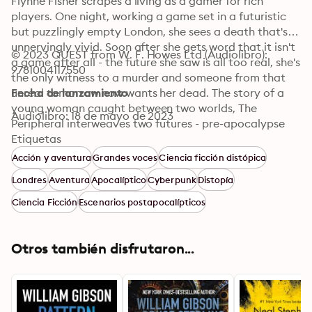
Flynne Fisher scrapes a living as a gamer for rich 
players. One night, working a game set in a futuristic 
but puzzlingly empty London, she sees a death that's 
unnervingly vivid. Soon after she gets word that it isn't 
© 2023 QUEST from W. F. Howes Ltd (Audiolibro): 
a game after all - the future she saw is all too real, she's 
9781004117550
the only witness to a murder and someone from that 
unreal tomorrow now wants her dead. The story of a 
Fecha de lanzamiento
young woman caught between two worlds, The 
Audiolibro: 18 de mayo de 2023
Peripheral interweaves two futures - pre-apocalypse 
USA and post-apocalypse London - to tell a story 
Etiquetas
which gets right to heart of the way we live now.

Acción y aventura
Grandes voces
Ciencia ficción distópica
“Wild, richly satisfying . . . big-screen, popcorn-chewing 
Londres
Aventura
Apocalíptico
Cyberpunk
Distopía
thrills. What a glorious ride” - Guardian
Ciencia Ficción
Escenarios postapocalípticos
Otros también disfrutaron...