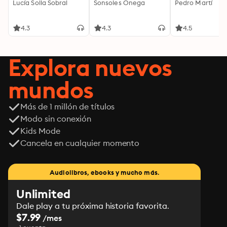
Lucía Solla Sobral
Sonsoles Ónega
Pedro Martí
4.3
4.3
4.5
Explora nuevos
mundos
Más de 1 millón de títulos
Modo sin conexión
Kids Mode
Cancela en cualquier momento
Audiolibros, ebooks y mucho más.
Unlimited
Dale play a tu próxima historia favorita.
$7.99
/mes