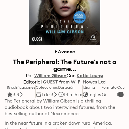
Avance
The Peripheral: The Future's not a
game...
Por
William Gibson
Con
Katie Leung
Editorial
QUEST from W. F. Howes Ltd
15 calificaciones
Colecciones
Duración
Idioma
Formato
Categ
3.8
1 de 3
14 h 15 m
Inglés
Ci
The Peripheral by William Gibson is a thrilling 
audiobook about two intertwined futures, from the 
bestselling author of Neuromancer
In the near future in a broken down rural America, 