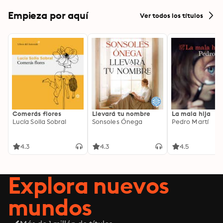
Empieza por aquí
Ver todos los títulos
Comerás flores
Llevará tu nombre
La mala hija
Lucía Solla Sobral
Sonsoles Ónega
Pedro Martí
4.3
4.3
4.5
Explora nuevos
mundos