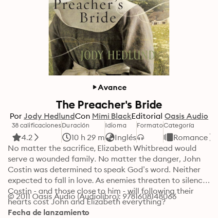
Avance
The Preacher's Bride
Por
Jody Hedlund
Con
Mimi Black
Editorial
Oasis Audio
38 calificaciones
Duración
Idioma
Formato
Categoría
4.2
10 h 29 m
Inglés
Romance
No matter the sacrifice, Elizabeth Whitbread would 
serve a wounded family. No matter the danger, John 
Costin was determined to speak God’s word. Neither 
expected to fall in love. As enemies threaten to silence 
Costin - and those close to him - will following their 
© 2011 Oasis Audio (Audiolibro): 9781608148066
hearts cost John and Elizabeth everything?
Fecha de lanzamiento