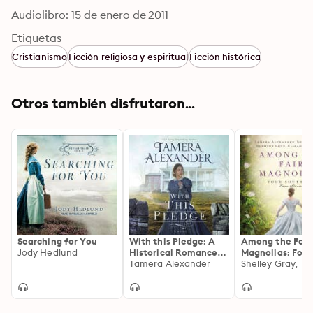
Audiolibro: 15 de enero de 2011
Etiquetas
Cristianismo
Ficción religiosa y espiritual
Ficción histórica
Otros también disfrutaron...
Searching for You
With this Pledge: A
Among the Fair
Jody Hedlund
Historical Romance
Magnolias: Four
Featuring Letters
Tamera Alexander
Southern Love S
Written by Real
People from History