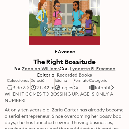
Avance
The Right Bossitude
Por
Zanaiah Williams
Con
Lynnette R. Freeman
Editorial
Recorded Books
Colecciones
Duración
Idioma
Formato
Categoría
3 de 3
2 h 42 m
Inglés
Infantil
WHEN IT COMES TO BOSSING UP, AGE IS ONLY A 
NUMBER!
At only ten years old, Zaria Carter has already become 
a serial entrepreneur. Since overcoming her bossy bad 
days, she has launched several thriving businesses, 
proving to her peers and the world that with hard work 