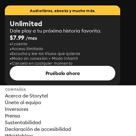
Audiolibros, ebooks y mucho más.
Unlimited
Dale play a tu próxima historia favorita.
$7.99
/mes
1 cuenta
Acceso ilimitado
Escucha y lee los títulos que quieras
Modo sin conexión + Modo Infantil
Cancela en cualquier momento
Pruébalo ahora
COMPAÑÍA
Acerca de Storytel
Únete al equipo
Inversores
Prensa
Sustentabilidad
Declaración de accesibilidad
Whistleblow