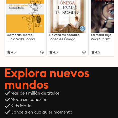
Comerás flores
Llevará tu nombre
La mala hija
Lucía Solla Sobral
Sonsoles Ónega
Pedro Martí
4.3
4.3
4.5
Explora nuevos
mundos
Más de 1 millón de títulos
Modo sin conexión
Kids Mode
Cancela en cualquier momento