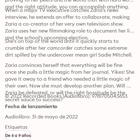
and the right attitude, you can accomplish anything.
When a major TV executive catches Zaria's news 
interview, he extends an offer to collaborate, making 
Zaria a co-creator of her very own television show. 
Zaria uses her new filmmaking role to document her life 
and the school's upcoming election. 
She's on top of the world until it quickly starts to 
crumble after her camcorder catches some extreme 
dirt spilled by the undercover mean girl Sadie Mitchell.
Zaria convinces herself that everything will be fine 
once she pulls a little magic from her journal. Yikes! She 
gave it away to a friend who needed a little magic of 
their own. Now she must develop another plan. Will 
Zaria be defeated, or will the right bossitude be the 
© 2022 Recorded Books (Audiolibro): 9781705043653
secret sauce to success?
Fecha de lanzamiento
Audiolibro: 31 de mayo de 2022
Etiquetas
De 6 a 9 años