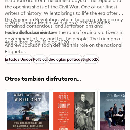
historical arc from the earliest days of the republic to 
the opening shots of the Civil War. One of our finest 
writers of history, Wilentz brings to life the era after 
the American Revolution, when the idea of democracy 
© 2020 Tantor Media (Audiolibro): 9781705201183
remained contentious, and Jeffersonians and 
Federalists clashed over the role of ordinary citizens in 
Fecha de lanzamiento
government of, by, and for the people. The triumph of 
Audiolibro: 21 de julio de 2020
Andrew Jackson soon defined this role on the national 
level, while city democrats, Anti-Masons, fugitive 
Etiquetas
slaves, and a host of others hewed their own local 
Estados Unidos
Política
Ideologías políticas
Siglo XIX
definitions. In these definitions Wilentz recovers the 
beginnings of a discontenttwo starkly opposed 
democracies, one in the North and another in the 
Otros también disfrutaron...
Southand the wary balance that lasted until the 
election of Abraham Lincoln sparked its bloody 
resolution.