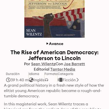
Avance
The Rise of American Democracy:
Jefferson to Lincoln
Por
Sean Wilentz
Con
Joe Barrett
Editorial
Tantor Media
Duración
Idioma
Formato
Categoría
39 h 40 m
Inglés
Ficción
A grand political history in a fresh new style of how the 
elitist young American republic became a rough-and-
tumble democracy.
In this magisterial work, Sean Wilentz traces a 