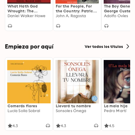
What Hath God
For the People, For
The Boy General
Wrought: The
the Country: Patrick
George Custer,
Transformation of
Daniel Walker Howe
Henry’s Final Political
John A. Ragosta
Wesley Merritt,
Adolfo Ovies
America, 1815–1848
Battle
the Cavalry of 
Army of the Po
From the Getty
Retreat Throug
Shenandoah Val
Campaign of 18
Empieza por aquí
Ver todos los títulos
Comerás flores
Llevará tu nombre
La mala hija
Lucía Solla Sobral
Sonsoles Ónega
Pedro Martí
4.3
4.3
4.5