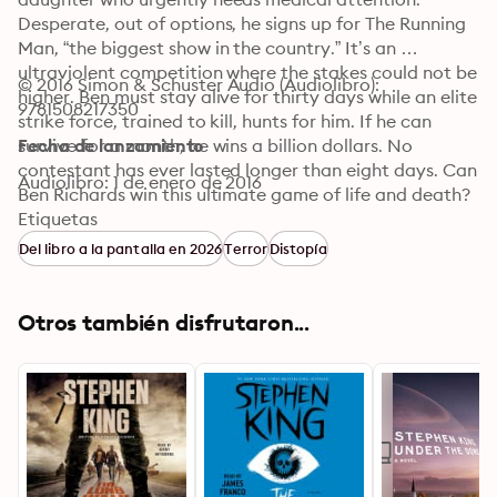
Desperate, out of options, he signs up for The Running 
Man, “the biggest show in the country.” It’s an 
ultraviolent competition where the stakes could not be 
© 2016 Simon & Schuster Audio (Audiolibro): 
higher. Ben must stay alive for thirty days while an elite 
9781508217350
strike force, trained to kill, hunts for him. If he can 
survive for a month, he wins a billion dollars. No 
Fecha de lanzamiento
contestant has ever lasted longer than eight days. Can 
Audiolibro: 1 de enero de 2016
Ben Richards win this ultimate game of life and death?
Etiquetas
Del libro a la pantalla en 2026
Terror
Distopía
Otros también disfrutaron...