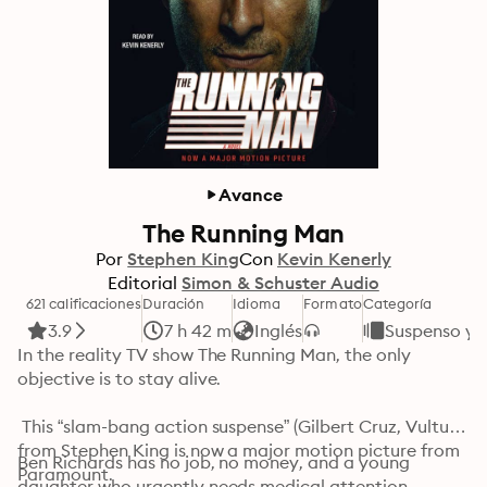
Avance
The Running Man
Por
Stephen King
Con
Kevin Kenerly
Editorial
Simon & Schuster Audio
621 calificaciones
Duración
Idioma
Formato
Categoría
3.9
7 h 42 m
Inglés
Suspenso y T
In the reality TV show The Running Man, the only 
objective is to stay alive.

 This “slam-bang action suspense” (Gilbert Cruz, Vulture) 
from Stephen King is now a major motion picture from 
Ben Richards has no job, no money, and a young 
Paramount.
daughter who urgently needs medical attention. 