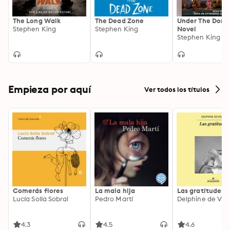
The Long Walk
The Dead Zone
Under The Dome
Stephen King
Stephen King
Novel
Stephen King
Empieza por aquí
Ver todos los títulos
Comerás flores
La mala hija
Las gratitudes
Lucía Solla Sobral
Pedro Martí
Delphine de Vig
4.3
4.5
4.6