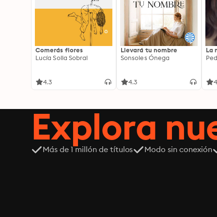
Comerás flores
Llevará tu nombre
La 
Lucía Solla Sobral
Sonsoles Ónega
Ped
4.3
4.3
4
Explora n
Más de 1 millón de títulos
Modo sin conexión