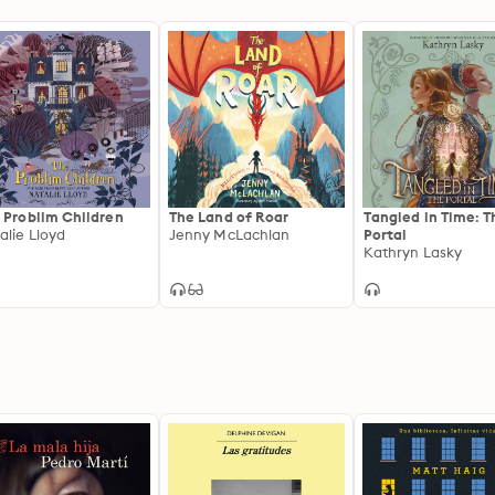
 Problim Children
The Land of Roar
Tangled in Time: T
alie Lloyd
Jenny McLachlan
Portal
Kathryn Lasky