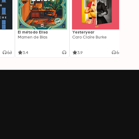
El método Elisa
Yesteryear
Carc
Mamen de Blas
Caro Claire Burke
Layla
3.4
3.9
4.2