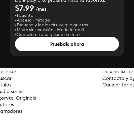
Dale play a tu próxima historia favorita.
$7.99
/mes
1 cuenta
Acceso ilimitado
Escucha y lee los títulos que quieras
Modo sin conexión + Modo Infantil
Cancela en cualquier momento
Pruébalo ahora
XPLORAR
ENLACES IMPOR
uscar
Contacto y a
ítulos
Canjear tarje
udio series
torytel Originals
utores
arradores