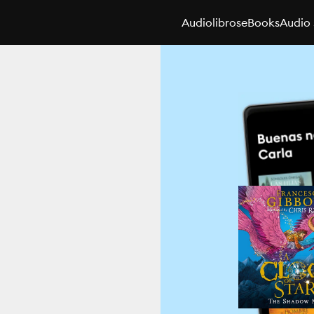
Audiolibros
eBooks
Audio 