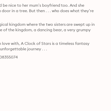
ld be nice to her mum’s boyfriend too. And she 
door in a tree. But then . . . who does what they’re 
gical kingdom where the two sisters are swept up in 
nce of the kingdom, a dancing bear, a very grumpy 
n love with, A Clock of Stars is a timeless fantasy 
nforgettable journey . . .
0008355074