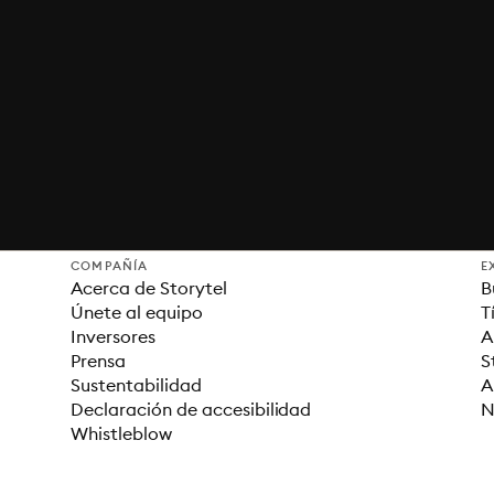
COMPAÑÍA
E
Acerca de Storytel
B
Únete al equipo
T
Inversores
A
Prensa
S
Sustentabilidad
A
Declaración de accesibilidad
N
Whistleblow