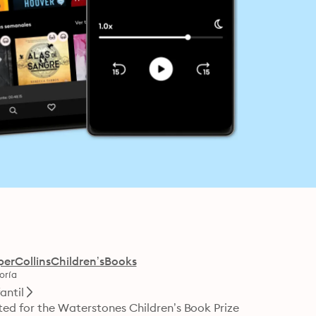
perCollinsChildren’sBooks
oría
fantil
ted for the Waterstones Children’s Book Prize