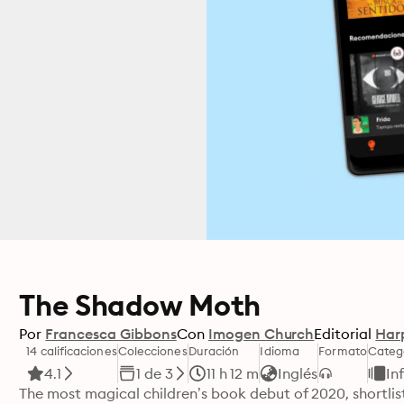
The Shadow Moth
Por
Francesca Gibbons
Con
Imogen Church
Editorial
Har
14 calificaciones
Colecciones
Duración
Idioma
Formato
Categ
4.1
1 de 3
11 h 12 m
Inglés
In
The most magical children’s book debut of 2020, shortlis