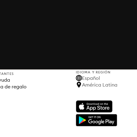
IDIOMA Y REGIÓN
TANTES
Español
yuda
América Latina
ta de regalo