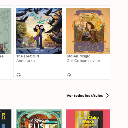
he
The Lost Girl
Stolen Magic
Once 
Anne Ursu
Gail Carson Levine
Sarah 
Ver todos los títulos