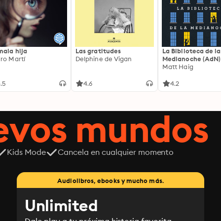
mala hija
Las gratitudes
La Biblioteca de la
ro Martí
Delphine de Vigan
Medianoche (AdN)
Matt Haig
.5
4.6
4.2
uevos mundos
Kids Mode
Cancela en cualquier momento
Audiolibros, ebooks y mucho más.
Unlimited