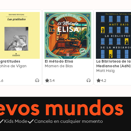
 gratitudes
El método Elisa
La Biblioteca de la
phine de Vigan
Mamen de Blas
Medianoche (AdN)
Matt Haig
.6
3.4
4.2
uevos mundos
Kids Mode
Cancela en cualquier momento