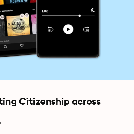
ng Citizenship across
s